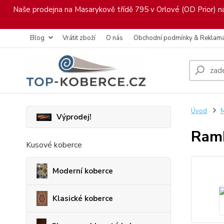
Naše prodejna na Masarykově třídě 795 v Orlové (OD Prior) nab
Blog
Vrátit zboží
O nás
Obchodní podmínky & Reklam
Úvod
M
Výprodej!
Ramb
Kusové koberce
Moderní koberce
Klasické koberce