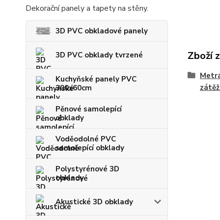
Dekorační panely a tapety na stěny.
3D PVC obkladové panely
Zboží 
3D PVC obklady tvrzené
Metrá
Kuchyňské panely PVC
zátě
300x60cm
Pěnové samolepící
obklady
Voděodolné PVC
samolepící obklady
Polystyrénové 3D
obklady
Akustické 3D obklady