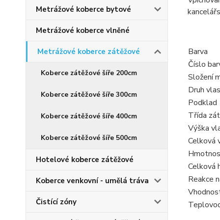
Vpichova
Metrážové koberce bytové
kancelářs
Metrážové koberce vlněné
Barva
Metrážové koberce zátěžové
Číslo bar
Koberce zátěžové šíře 200cm
Složení m
Druh vla
Koberce zátěžové šíře 300cm
Podklad
Třída zá
Koberce zátěžové šíře 400cm
Výška vl
Koberce zátěžové šíře 500cm
Celková 
Hmotnos
Hotelové koberce zátěžové
Celková 
Reakce n
Koberce venkovní - umělá tráva
Vhodnost 
Čistící zóny
Teplovod