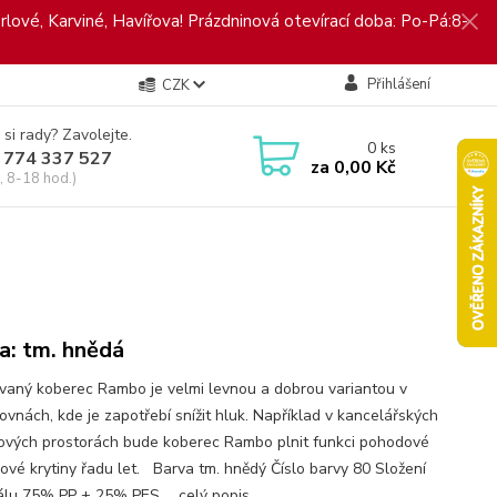
rlové, Karviné, Havířova! Prázdninová otevírací doba: Po-Pá:8-
Přihlášení
CZK
 si rady? Zavolejte.
0
ks
 774 337 527
za
0,00 Kč
, 8-18 hod.)
a: tm. hnědá
vaný koberec Rambo je velmi levnou a dobrou variantou v
ovnách, kde je zapotřebí snížit hluk. Například v kancelářských
nových prostorách bude koberec Rambo plnit funkci pohodové
ové krytiny řadu let. Barva tm. hnědý Číslo barvy 80 Složení
álu 75% PP + 25% PES ...
celý popis