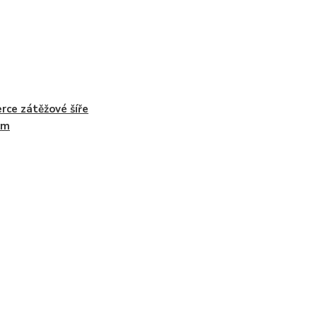
rce zátěžové šíře
cm