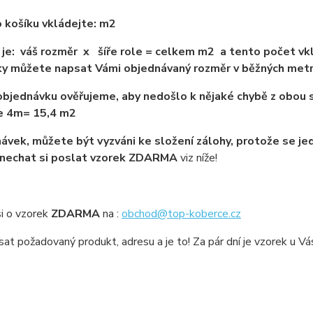
 košíku vkládejte: m2
je: váš rozměr x šíře role = celkem m2 a tento počet vkl
y můžete napsat Vámi objednávaný rozměr v běžných met
bjednávku ověřujeme, aby nedošlo k nějaké chybě z obou s
ře 4m= 15,4 m2
ávek, můžete být vyzváni ke složení zálohy, protože se jed
 nechat si poslat vzorek ZDARMA
viz níže!
i o vzorek
ZDARMA
na :
obchod@top-koberce.cz
sat požadovaný produkt, adresu a je to! Za pár dní je vzorek u V