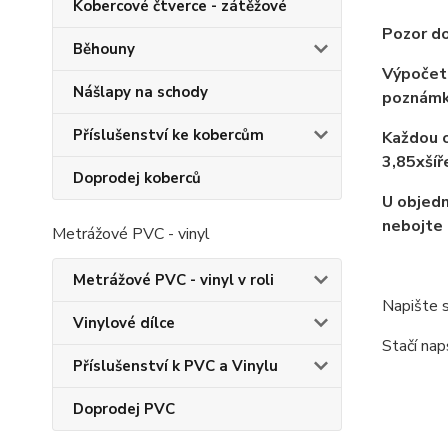
Kobercové čtverce - zátěžové
Pozor do
Běhouny
Výpočet 
Nášlapy na schody
poznámk
Příslušenství ke kobercům
Každou o
3,85xší
Doprodej koberců
U objedn
nebojte
Metrážové PVC - vinyl
Metrážové PVC - vinyl v roli
Napište s
Vinylové dílce
Stačí nap
Příslušenství k PVC a Vinylu
Doprodej PVC