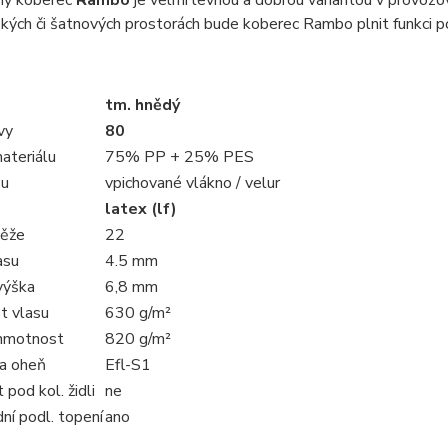
ný koberec
Rambo
je velmi levnou a dobrou variantou v provozovn
kých či šatnových prostorách bude koberec Rambo plnit funkci p
tm. hnědý
vy
80
ateriálu
75% PP + 25% PES
su
vpichované vlákno / velur
latex (lf)
těže
22
asu
4.5 mm
výška
6,8 mm
t vlasu
630 g/m²
hmotnost
820 g/m²
a oheň
Efl-S1
pod kol. židli
ne
ní podl. topení
ano