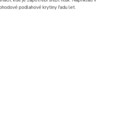
ách, kde je zapotřebí snížit hluk. Například v
ohodové podlahové krytiny řadu let.