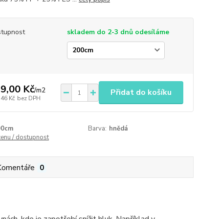
tupnost
skladem do 2-3 dnů odesíláme
9,00 Kč
/
m2
Přidat do košíku
,46 Kč
bez DPH
00cm
Barva:
hnědá
cenu / dostupnost
Komentáře
0