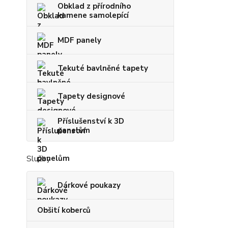
Obklad z přírodního
kamene samolepící
MDF panely
Tekuté bavlněné tapety
Tapety designové
Příslušenství k 3D
panelům
Služby
Dárkové poukazy
Obšití koberců