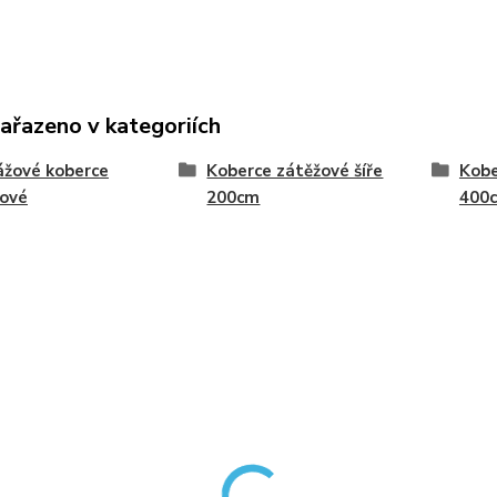
zařazeno v kategoriích
žové koberce
Koberce zátěžové šíře
Kobe
žové
200cm
400