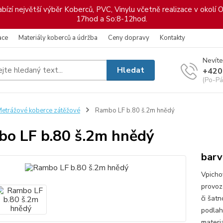
ízí největší výběr Koberců, PVC, Vinylu včetně realizace v okolí O
17hod a So:8-12hod.
ace
Materiály koberců a údržba
Ceny dopravy
Kontakty
Nevíte
Hledat
+420
(Po-Pá
etrážové koberce zátěžové
Rambo LF b.80 š.2m hnědý
o LF b.80 š.2m hnědý
barv
Vpicho
provoz
či šat
podlah
materi