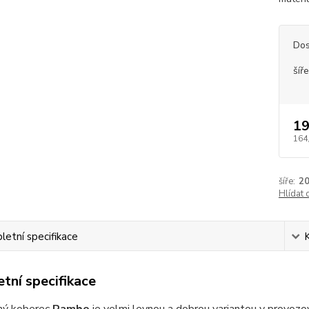
Dos
šíře
19
164
šíře:
2
Hlídat 
etní specifikace
tní specifikace