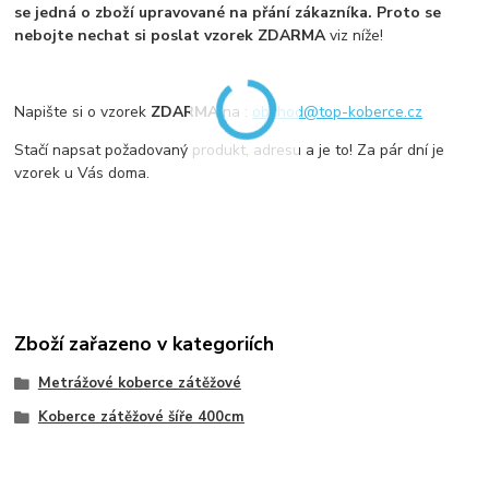
se jedná o zboží upravované na přání zákazníka. Proto se
nebojte nechat si poslat vzorek ZDARMA
viz níže!
Napište si o vzorek
ZDARMA
na :
obchod@top-koberce.cz
Stačí napsat požadovaný produkt, adresu a je to! Za pár dní je
vzorek u Vás doma.
Zboží zařazeno v kategoriích
Metrážové koberce zátěžové
Koberce zátěžové šíře 400cm