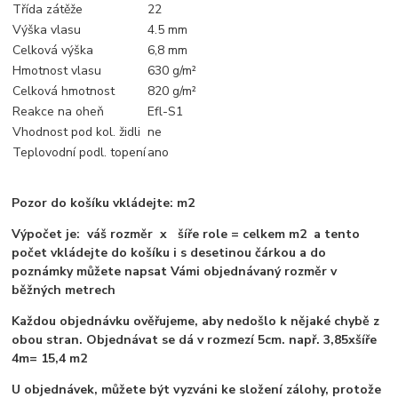
Třída zátěže
22
Výška vlasu
4.5 mm
Celková výška
6,8 mm
Hmotnost vlasu
630 g/m²
Celková hmotnost
820 g/m²
Reakce na oheň
Efl-S1
Vhodnost pod kol. židli
ne
Teplovodní podl. topení
ano
Pozor do košíku vkládejte: m2
Výpočet je: váš rozměr x šíře role = celkem m2 a tento
počet vkládejte do košíku i s desetinou čárkou a do
poznámky můžete napsat Vámi objednávaný rozměr v
běžných metrech
Každou objednávku ověřujeme, aby nedošlo k nějaké chybě z
obou stran. Objednávat se dá v rozmezí 5cm. např. 3,85xšíře
4m= 15,4 m2
U objednávek, můžete být vyzváni ke složení zálohy, protože