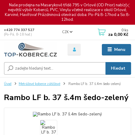
Naše prodejna na Masarykově třídě 795 v Orlové (OD Prior) nabízí
největší výběr Koberců, PVC, Vinylu včetně realizace v okolí Orlové,
Karviné, Havířova! Prázdninová otevírací doba: Po-Pá:8-17hod a So:8-
12hod.
0
ks
+420 774 337 527
CZK
za
0,00 Kč
(Po-Pá, 8-18 hod.)
Menu
Hledat
Úvod
Metrážové koberce zátěžové
Rambo LF b. 37 š.4m šedo-zelený
Rambo LF b. 37 š.4m šedo-zelený