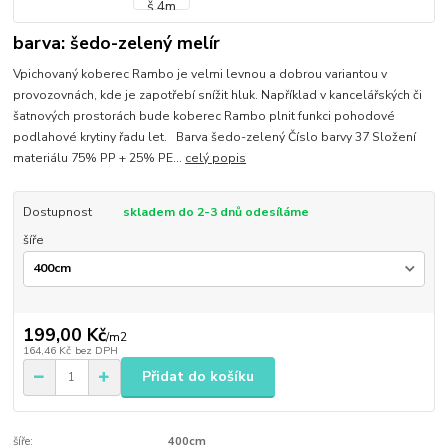
barva: šedo-zelený melír
Vpichovaný koberec Rambo je velmi levnou a dobrou variantou v
provozovnách, kde je zapotřebí snížit hluk. Například v kancelářských či
šatnových prostorách bude koberec Rambo plnit funkci pohodové
podlahové krytiny řadu let. Barva šedo-zelený Číslo barvy 37 Složení
materiálu 75% PP + 25% PE...
celý popis
Dostupnost
skladem do 2-3 dnů odesíláme
šíře
199,00 Kč
/
m2
164,46 Kč
bez DPH
Přidat do košíku
šíře:
400cm