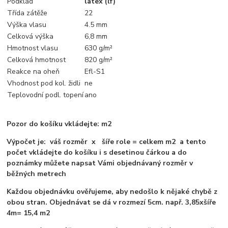
Podklad
latex (lf)
Třída zátěže
22
Výška vlasu
4.5 mm
Celková výška
6,8 mm
Hmotnost vlasu
630 g/m²
Celková hmotnost
820 g/m²
Reakce na oheň
Efl-S1
Vhodnost pod kol. židli
ne
Teplovodní podl. topení
ano
Pozor do košíku vkládejte: m2
Výpočet je: váš rozměr x šíře role = celkem m2 a tento
počet vkládejte do košíku i s desetinou čárkou a do
poznámky můžete napsat Vámi objednávaný rozměr v
běžných metrech
Každou objednávku ověřujeme, aby nedošlo k nějaké chybě z
obou stran. Objednávat se dá v rozmezí 5cm. např. 3,85xšíře
4m= 15,4 m2