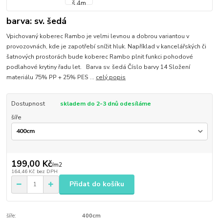
barva: sv. šedá
Vpichovaný koberec Rambo je velmi levnou a dobrou variantou v
provozovnách, kde je zapotřebí snížit hluk. Například v kancelářských či
šatnových prostorách bude koberec Rambo plnit funkci pohodové
podlahové krytiny řadu let. Barva sv. šedá Číslo barvy 14 Složení
materiálu 75% PP + 25% PES ...
celý popis
Dostupnost
skladem do 2-3 dnů odesíláme
šíře
199,00 Kč
/
m2
164,46 Kč
bez DPH
Přidat do košíku
šíře:
400cm