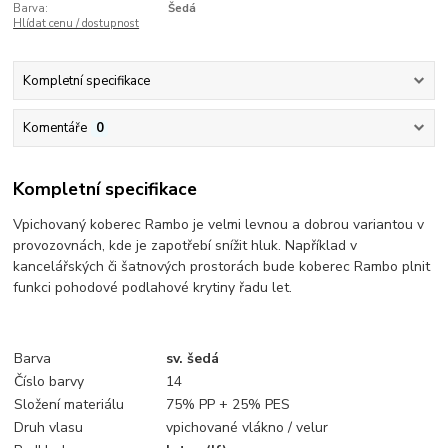
Barva:
Šedá
Hlídat cenu / dostupnost
Kompletní specifikace
Komentáře
0
Kompletní specifikace
Vpichovaný koberec Rambo je velmi levnou a dobrou variantou v
provozovnách, kde je zapotřebí snížit hluk. Například v
kancelářských či šatnových prostorách bude koberec Rambo plnit
funkci pohodové podlahové krytiny řadu let.
Barva
sv. šedá
Číslo barvy
14
Složení materiálu
75% PP + 25% PES
Druh vlasu
vpichované vlákno / velur