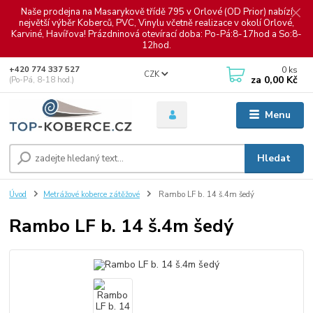
Naše prodejna na Masarykově třídě 795 v Orlové (OD Prior) nabízí
největší výběr Koberců, PVC, Vinylu včetně realizace v okolí Orlové,
Karviné, Havířova! Prázdninová otevírací doba: Po-Pá:8-17hod a So:8-
12hod.
0
ks
+420 774 337 527
CZK
za
0,00 Kč
(Po-Pá, 8-18 hod.)
Menu
Hledat
Úvod
Metrážové koberce zátěžové
Rambo LF b. 14 š.4m šedý
Rambo LF b. 14 š.4m šedý