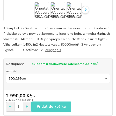
Krásný buklák Sisalo v moderním vzoru vyniká svou dlouhou životností.
Praktické barvy a pevnost koberce to jsou jeho jedny z mnoha kladných
vlastností. Materiál: 100% polypropylen boucle Váha vlasu: 500g/m2
Váha celkem:1400g/m2 Hustota vlasu: 80000bodů/m2 Vyrobeno v
Egyptě. Ošetřování: v...
celý popis
Dostupnost
skladem u dodavatele odesíláme do 7 dnů
rozměr
2 990,00 Kč
/
ks
2 471,07 Kč
bez DPH
Přidat do košíku