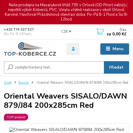
Naše prodejna na Masarykově třídě 795 v Orlové (OD Prior) nabízí
největší výběr Koberců, PVC, Vinylu včetně realizace v okolí Orlové,
Karviné, Havířova! Prázdninová otevírací doba: Po-Pá:8-17hod a So:8-
12hod.
0
ks
+420 774 337 527
CZK
za
0,00 Kč
(Po-Pá, 8-18 hod.)
Menu
Hledat
Úvod
Bouclé
Oriental Weavers SISALO/DAWN 879/J84 200x285cm Red
Oriental Weavers SISALO/DAWN
879/J84 200x285cm Red
TOP produkt