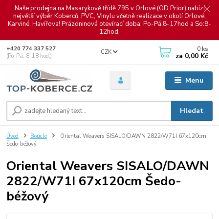
Naše prodejna na Masarykově třídě 795 v Orlové (OD Prior) nabízí
největší výběr Koberců, PVC, Vinylu včetně realizace v okolí Orlové,
Karviné, Havířova! Prázdninová otevírací doba: Po-Pá:8-17hod a So:8-
12hod.
0
ks
+420 774 337 527
CZK
za
0,00 Kč
(Po-Pá, 8-18 hod.)
Menu
Hledat
Úvod
Bouclé
Oriental Weavers SISALO/DAWN 2822/W71I 67x120cm
Šedo-béžový
Oriental Weavers SISALO/DAWN
2822/W71I 67x120cm Šedo-
béžový