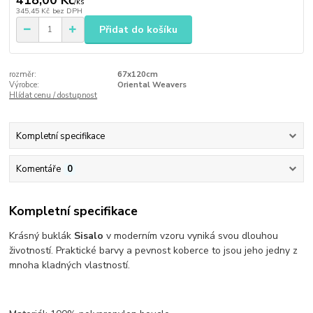
418,00 Kč
/
ks
345,45 Kč
bez DPH
Přidat do košíku
rozměr:
67x120cm
Výrobce:
Oriental Weavers
Hlídat cenu / dostupnost
Kompletní specifikace
Komentáře
0
Kompletní specifikace
Krásný buklák
Sisalo
v moderním vzoru vyniká svou dlouhou
životností. Praktické barvy a pevnost koberce to jsou jeho jedny z
mnoha kladných vlastností.