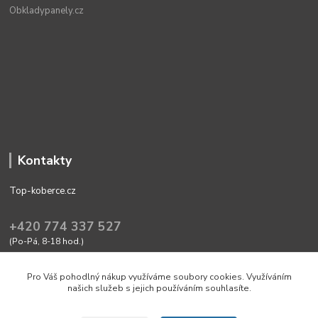
Obkladypanely.cz
Kontakty
Top-koberce.cz
+420 774 337 527
(Po-Pá, 8-18 hod.)
obchod@top-koberce.cz
Pro Váš pohodlný nákup využíváme soubory cookies. Využíváním
našich služeb s jejich používáním souhlasíte.