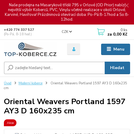
Naše prodejna na Masarykově třídě 795 v Orlové (OD Prior) nabízí
největší výběr Koberců, PVC, Vinylu včetně realizace v okolí Orlové,
Karviné, Havířova! Prázdninová otevírací doba: Po-Pá:8-17hod a So:8-
12hod.
0
ks
+420 774 337 527
CZK
za
0,00 Kč
(Po-Pá, 8-18 hod.)
Menu
Hledat
Úvod
Moderní koberce
Oriental Weavers Portland 1597 AY3 D 160x235
cm
Oriental Weavers Portland 1597
AY3 D 160x235 cm
Akce