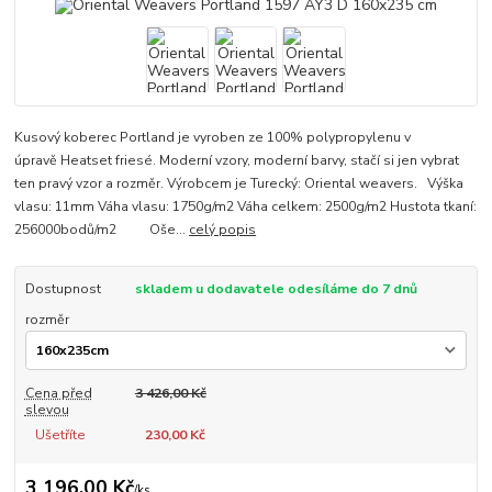
Kusový koberec Portland je vyroben ze 100% polypropylenu v
úpravě Heatset friesé. Moderní vzory, moderní barvy, stačí si jen vybrat
ten pravý vzor a rozměr. Výrobcem je Turecký: Oriental weavers. Výška
vlasu: 11mm Váha vlasu: 1750g/m2 Váha celkem: 2500g/m2 Hustota tkaní:
256000bodů/m2 Oše...
celý popis
Dostupnost
skladem u dodavatele odesíláme do 7 dnů
rozměr
Cena před
3 426,00 Kč
slevou
Ušetříte
230,00 Kč
3 196,00 Kč
/
ks