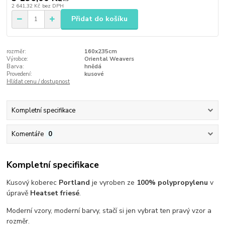
2 641,32 Kč
bez DPH
Přidat do košíku
rozměr:
160x235cm
Výrobce:
Oriental Weavers
Barva:
hnědá
Provedení:
kusové
Hlídat cenu / dostupnost
Kompletní specifikace
Komentáře
0
Kompletní specifikace
Kusový koberec
Portland
je vyroben ze
100% polypropylenu
v
úpravě
Heatset friesé
.
Moderní vzory, moderní barvy, stačí si jen vybrat ten pravý vzor a
rozměr.