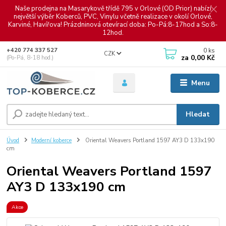
Naše prodejna na Masarykově třídě 795 v Orlové (OD Prior) nabízí
největší výběr Koberců, PVC, Vinylu včetně realizace v okolí Orlové,
Karviné, Havířova! Prázdninová otevírací doba: Po-Pá:8-17hod a So:8-
12hod.
0
ks
+420 774 337 527
CZK
za
0,00 Kč
(Po-Pá, 8-18 hod.)
Menu
Hledat
Úvod
Moderní koberce
Oriental Weavers Portland 1597 AY3 D 133x190
cm
Oriental Weavers Portland 1597
AY3 D 133x190 cm
Akce