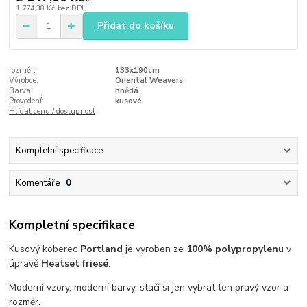
1 774,38 Kč
bez DPH
Přidat do košíku
rozměr:
133x190cm
Výrobce:
Oriental Weavers
Barva:
hnědá
Provedení:
kusové
Hlídat cenu / dostupnost
Kompletní specifikace
Komentáře
0
Kompletní specifikace
Kusový koberec
Portland
je vyroben ze
100% polypropylenu
v
úpravě
Heatset friesé
.
Moderní vzory, moderní barvy, stačí si jen vybrat ten pravý vzor a
rozměr.