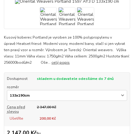
Kusový koberec Portland je vyroben ze 100% polypropylenu v
úpravě Heatset friesé. Moderní vzory, moderní barvy, stačí si jen vybrat
ten pravý vzor a rozměr. Výrobcem je Turecký: Oriental weavers. Výška
vlasu: 11mm Váha vlasu: 1750g/m2 Váha celkem: 2500g/m2 Hustota tkaní:
256000bodů/m2 Oše...
celý popis
Dostupnost
skladem u dodavatele odesíláme do 7 dnů
rozměr
Cena před
2 347,00 Kč
slevou
Ušetříte
200,00 Kč
2 147,00 Kč
/
ks