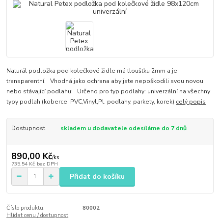
Naturál podložka pod kolečkové židle má tloušťku 2mm a je
transparentní. Vhodná jako ochrana aby jste nepoškodili svou novou
nebo stávající podlahu: Určeno pro typ podlahy: univerzální na všechny
typy podlah (koberce, PVC,Vinyl,Pl. podlahy, parkety, korek)
celý popis
Dostupnost
skladem u dodavatele odesíláme do 7 dnů
890,00 Kč
/
ks
735,54 Kč
bez DPH
Přidat do košíku
Číslo produktu:
80002
Hlídat cenu / dostupnost