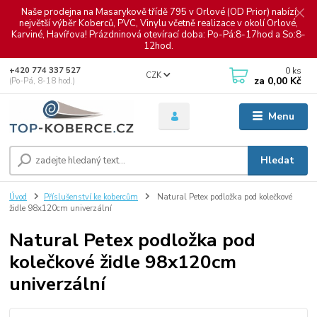
Naše prodejna na Masarykově třídě 795 v Orlové (OD Prior) nabízí
největší výběr Koberců, PVC, Vinylu včetně realizace v okolí Orlové,
Karviné, Havířova! Prázdninová otevírací doba: Po-Pá:8-17hod a So:8-
12hod.
0
ks
+420 774 337 527
CZK
za
0,00 Kč
(Po-Pá, 8-18 hod.)
Menu
Hledat
Úvod
Příslušenství ke kobercům
Natural Petex podložka pod kolečkové
židle 98x120cm univerzální
Natural Petex podložka pod
kolečkové židle 98x120cm
univerzální