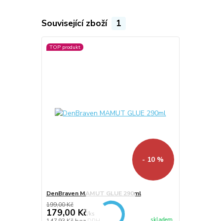
Související zboží
1
TOP produkt
- 10 %
DenBraven MAMUT GLUE 290ml
199,00 Kč
179,00 Kč
/
ks
skladem
147,93 Kč
bez DPH