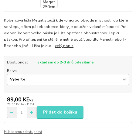
Kobercová lišta Megat slouží k dekoraci po obvodu místnosti, do které
se vlepuje 5cm pásek koberce, který je položen v dané místnosti. Pro
vlepení kobercového pásku je lišta opatřena oboustrannou lepící
páskou. Pro přilepení ke stěně je nutné použít lepidlo Mamut nebo T-
Rex nebo jiné. Lišta je dlo...
celý popis
Dostupnost
skladem do 2-3 dnů odesíláme
Barva
89,00 Kč
/
ks
73,55 Kč
bez DPH
Přidat do košíku
Hlídat cenu / dostupnost