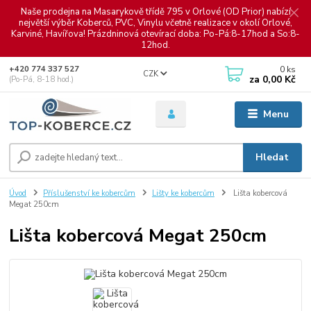
Naše prodejna na Masarykově třídě 795 v Orlové (OD Prior) nabízí
největší výběr Koberců, PVC, Vinylu včetně realizace v okolí Orlové,
Karviné, Havířova! Prázdninová otevírací doba: Po-Pá:8-17hod a So:8-
12hod.
0
ks
+420 774 337 527
CZK
za
0,00 Kč
(Po-Pá, 8-18 hod.)
Menu
Hledat
Úvod
Příslušenství ke kobercům
Lišty ke kobercům
Lišta kobercová
Megat 250cm
Lišta kobercová Megat 250cm