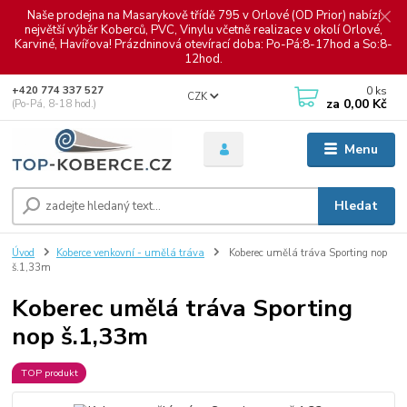
Naše prodejna na Masarykově třídě 795 v Orlové (OD Prior) nabízí
největší výběr Koberců, PVC, Vinylu včetně realizace v okolí Orlové,
Karviné, Havířova! Prázdninová otevírací doba: Po-Pá:8-17hod a So:8-
12hod.
0
ks
+420 774 337 527
CZK
za
0,00 Kč
(Po-Pá, 8-18 hod.)
Menu
Hledat
Úvod
Koberce venkovní - umělá tráva
Koberec umělá tráva Sporting nop
š.1,33m
Koberec umělá tráva Sporting
nop š.1,33m
TOP produkt