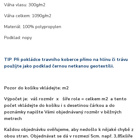
Váha vlasu: 300g/m2
Váha celkem: 1090g/m2
Materiál: 100% polypropylen
Podklad: nopy
TIP
:
Při pokládce travního koberce přímo na hlínu či trávu
použíjte jako podklad černou netkanou geotextílii.
Pozor do košíku vkládejte: m2
Výpočet je: váš rozměr x šíře role = celkem m2 a tento
počet vkládejte do košíku i s desetinou čárkou a do
poznámky napište Vámi objednávaný rozměr v běžných
metrech
Každou objednávku ověřujeme, aby nedošlo k nějaké chybě z
obou stran. Objednávat se dá v rozmezí 5cm. např. 3,85xšíře