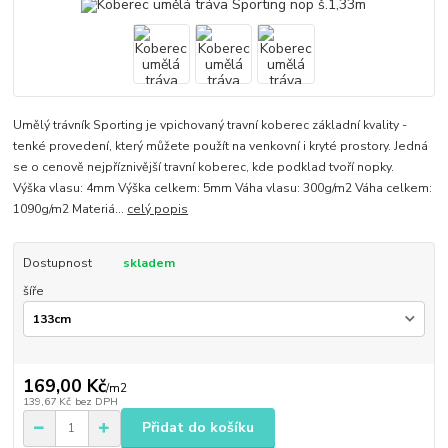
Umělý trávník Sporting je vpichovaný travní koberec základní kvality -
tenké provedení, který můžete použít na venkovní i kryté prostory. Jedná
se o cenově nejpříznivější travní koberec, kde podklad tvoří nopky.
Výška vlasu: 4mm Výška celkem: 5mm Váha vlasu: 300g/m2 Váha celkem:
1090g/m2 Materiá...
celý popis
Dostupnost
skladem
šíře
169,00 Kč
/
m2
139,67 Kč
bez DPH
Přidat do košíku