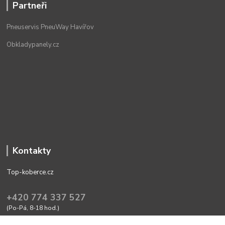
Partneři
Pneuservis PneuWay Havířov
Obkladypanely.cz
Kontakty
Top-koberce.cz
+420 774 337 527
(Po-Pá, 8-18 hod.)