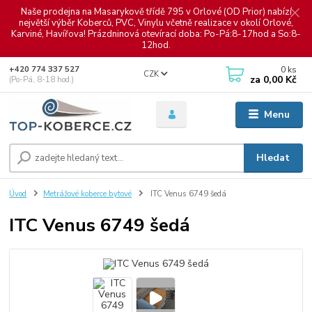
Naše prodejna na Masarykově třídě 795 v Orlové (OD Prior) nabízí
největší výběr Koberců, PVC, Vinylu včetně realizace v okolí Orlové,
Karviné, Havířova! Prázdninová otevírací doba: Po-Pá:8-17hod a So:8-
12hod.
0
ks
+420 774 337 527
CZK
za
0,00 Kč
(Po-Pá, 8-18 hod.)
Menu
Hledat
Úvod
Metrážové koberce bytové
ITC Venus 6749 šedá
ITC Venus 6749 šedá