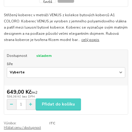
Střižený koberec v metráži VENUS z kolekce bytových koberců A1
COLORO. Koberec VENUS je vyroben z jemného polyamidového vlákna
a patří mezi luxusní bytové koberce. Koberec se vyznačuje svým matným
designem a na podlaze působí velmi elegantním dojmem. Rubová
strana koberce je tvořena filcem modré bar...
celý popis
Dostupnost
skladem
šíře
649,00 Kč
/
m2
536,36 Kč
bez DPH
Přidat do košíku
Výrobce:
ITC
Hlídat cenu / dostupnost