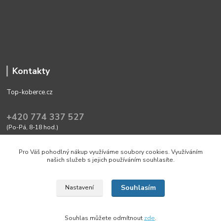
Kontakty
Top-koberce.cz
+420 774 337 527
(Po-Pá, 8-18 hod.)
obchod@top-koberce.cz
Pro Váš pohodlný nákup využíváme soubory cookies. Využíváním
našich služeb s jejich používáním souhlasíte.
Souhlasím
Nastavení
Friendly shop with quality goods Top-koberce.cz
Souhlas můžete odmítnout
zde
.