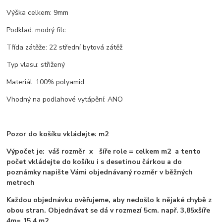
Výška celkem: 9mm
Podklad: modrý filc
Třída zátěže: 22 střední bytová zátěž
Typ vlasu: střižený
Materiál: 100% polyamid
Vhodný na podlahové vytápění: ANO
Pozor do košíku vkládejte: m2
Výpočet je: váš rozměr x šíře role = celkem m2 a tento
počet vkládejte do košíku i s desetinou čárkou a do
poznámky napište Vámi objednávaný rozměr v běžných
metrech
Každou objednávku ověřujeme, aby nedošlo k nějaké chybě z
obou stran. Objednávat se dá v rozmezí 5cm. např. 3,85xšíře
4m= 15,4 m2