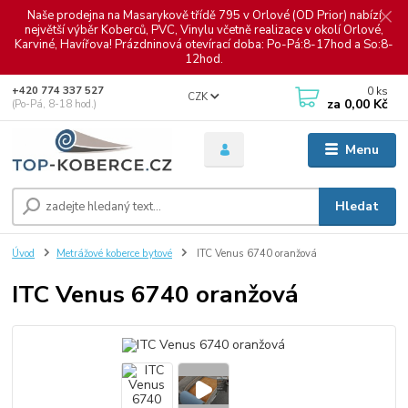
Naše prodejna na Masarykově třídě 795 v Orlové (OD Prior) nabízí
největší výběr Koberců, PVC, Vinylu včetně realizace v okolí Orlové,
Karviné, Havířova! Prázdninová otevírací doba: Po-Pá:8-17hod a So:8-
12hod.
0
ks
+420 774 337 527
CZK
za
0,00 Kč
(Po-Pá, 8-18 hod.)
Menu
Hledat
Úvod
Metrážové koberce bytové
ITC Venus 6740 oranžová
ITC Venus 6740 oranžová