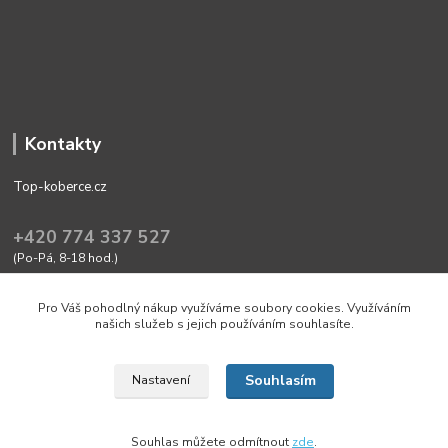
Kontakty
Top-koberce.cz
+420 774 337 527
(Po-Pá, 8-18 hod.)
obchod@top-koberce.cz
Pro Váš pohodlný nákup využíváme soubory cookies. Využíváním
našich služeb s jejich používáním souhlasíte.
Souhlasím
Nastavení
Friendly shop with quality goods Top-koberce.cz
Souhlas můžete odmítnout
zde
.