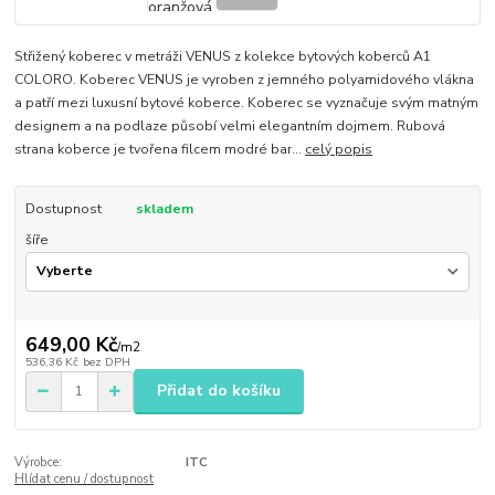
Střižený koberec v metráži VENUS z kolekce bytových koberců A1
COLORO. Koberec VENUS je vyroben z jemného polyamidového vlákna
a patří mezi luxusní bytové koberce. Koberec se vyznačuje svým matným
designem a na podlaze působí velmi elegantním dojmem. Rubová
strana koberce je tvořena filcem modré bar...
celý popis
Dostupnost
skladem
šíře
649,00 Kč
/
m2
536,36 Kč
bez DPH
Přidat do košíku
Výrobce:
ITC
Hlídat cenu / dostupnost