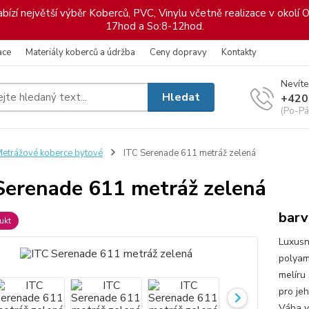
ízí největší výběr Koberců, PVC, Vinylu včetně realizace v okolí O
17hod a So:8-12hod.
ace
Materiály koberců a údržba
Ceny dopravy
Kontakty
Nevíte
Hledat
+420
(Po-Pá
etrážové koberce bytové
ITC Serenade 611 metráž zelená
Serenade 611 metráž zelená
barv
ukt
Luxusn
polyam
melíru
pro je
Váha v