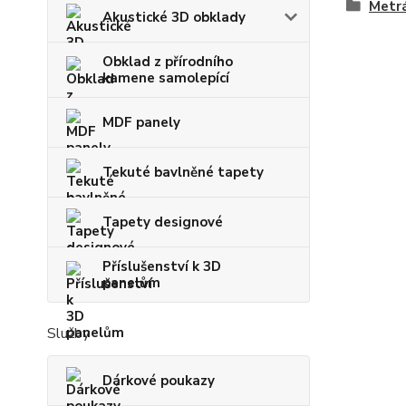
Metrá
Akustické 3D obklady
Obklad z přírodního
kamene samolepící
MDF panely
Tekuté bavlněné tapety
Tapety designové
Příslušenství k 3D
panelům
Služby
Dárkové poukazy