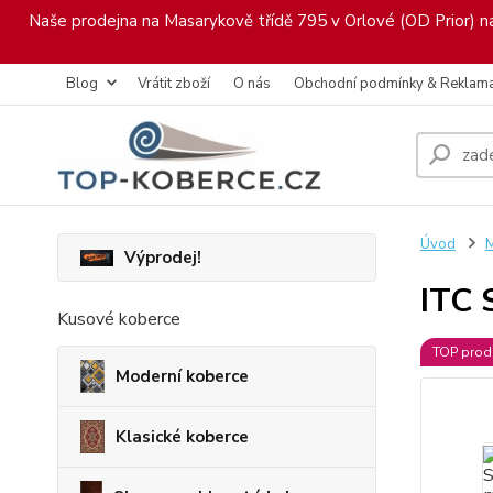
Naše prodejna na Masarykově třídě 795 v Orlové (OD Prior) nab
Blog
Vrátit zboží
O nás
Obchodní podmínky & Reklam
Úvod
M
Výprodej!
ITC 
Kusové koberce
TOP prod
Moderní koberce
Klasické koberce