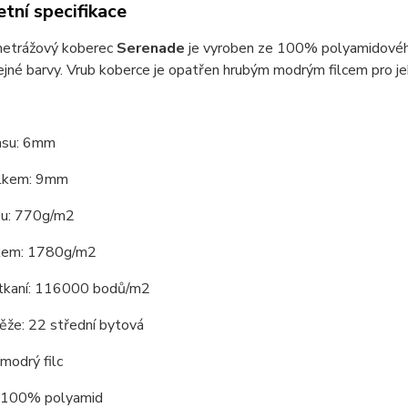
tní specifikace
metrážový koberec
Serenade
je vyroben ze 100% polyamidového 
ejné barvy. Vrub koberce je opatřen hrubým modrým filcem pro je
asu: 6mm
elkem: 9mm
su: 770g/m2
kem: 1780g/m2
tkaní: 116000 bodů/m2
ěže: 22 střední bytová
modrý filc
: 100% polyamid