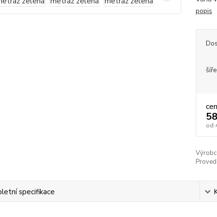
popis
Dos
šíře
ce
58
od
Výrobc
Proved
etní specifikace