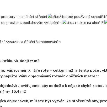
ání
: vysávání a čištění šamponováním
 košíku vkládejte: m2
je: váš rozměr x šíře role = celkem m2 a tento počet vkl
y napište Vámi objednávaný rozměr v běžných metrech
bjednávku ověřujeme, aby nedošlo k nějaké chybě z obou s
ře 4m= 15,4 m2
ých objednávek, můžete být vyzváni ke složení zálohy, pro
a.