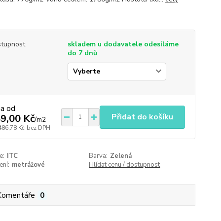
tupnost
skladem u dodavatele odesíláme
do 7 dnů
na od
Přidat do košíku
9,00 Kč
/
m2
486,78 Kč
bez DPH
e:
ITC
Barva:
Zelená
ení:
metrážové
Hlídat cenu / dostupnost
Komentáře
0