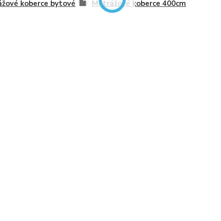
žové koberce bytové
Metrážové koberce 400cm