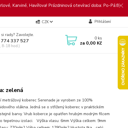
rlové, Karviné, Havířova! Prázdninová otevírací doba: Po-Pá:8-
Přihlášení
CZK
 si rady? Zavolejte.
0
ks
 774 337 527
za
0,00 Kč
, 8-18 hod.)
a: zelená
í metrážový koberec Serenade je vyroben ze 100%
idového vlákna. Jedná se o střižený koberec v praktickém
 stejné barvy. Vrub koberce je opatřen hrubým modrým filcem
ho tepelnou izolaci. Výška vlasu: 6mm Výška celkem: 9mm
lasu: 770g/m2 Váha celkem: 1780g/m2 Hustota tka...
celý