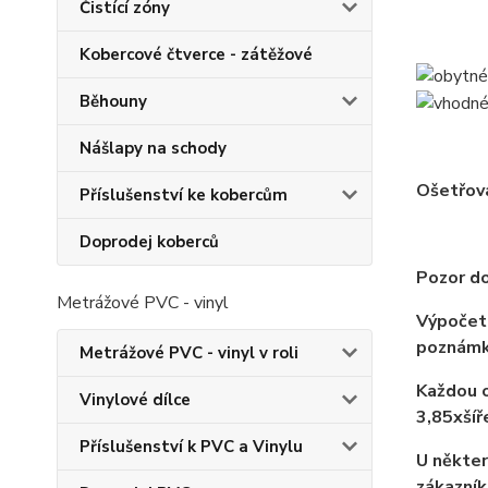
Čistící zóny
Kobercové čtverce - zátěžové
Běhouny
Nášlapy na schody
Ošetřov
Příslušenství ke kobercům
Doprodej koberců
Pozor do
Metrážové PVC - vinyl
Výpočet 
poznámk
Metrážové PVC - vinyl v roli
Každou o
Vinylové dílce
3,85xší
Příslušenství k PVC a Vinylu
U někter
zákazník