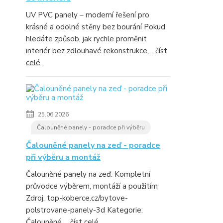
UV PVC panely – moderní řešení pro
krásné a odolné stěny bez bourání Pokud
hledáte způsob, jak rychle proměnit
interiér bez zdlouhavé rekonstrukce,...
číst
celé
25.06.2026
Čalouněné panely - poradce při výběru
Čalouněné panely na zeď - poradce
při výběru a montáž
Čalouněné panely na zeď: Kompletní
průvodce výběrem, montáží a použitím
Zdroj: top-koberce.cz/bytove-
polstrovane-panely-3d Kategorie:
Čalouněné ...
číst celé