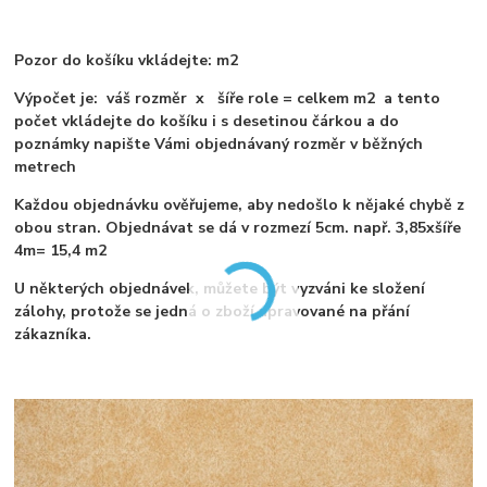
Pozor do košíku vkládejte: m2
Výpočet je: váš rozměr x šíře role = celkem m2 a tento
počet vkládejte do košíku i s desetinou čárkou a do
poznámky napište Vámi objednávaný rozměr v běžných
metrech
Každou objednávku ověřujeme, aby nedošlo k nějaké chybě z
obou stran. Objednávat se dá v rozmezí 5cm. např. 3,85xšíře
4m= 15,4 m2
U některých objednávek, můžete být vyzváni ke složení
zálohy, protože se jedná o zboží upravované na přání
zákazníka.