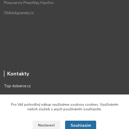
Pneuservis PneuWay Havířov
Obkladypanely.cz
Kontakty
Top-koberce.cz
+420 774 337 527
Pro Váš pohodlný nákup využíváme soubory cookies. Využíváním
(Po-Pá, 8-18 hod.)
našich služeb s jejich používáním souhlasíte.
obchod@top-koberce.cz
Souhlasím
Nastavení