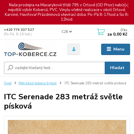
Naše prodejna na Masarykově třídě 795 v Orlové (OD Prior) nabízí
největší výběr Koberců, PVC, Vinylu včetně realizace v okolí Orlové,
Karviné, Havířova! Prázdninová otevírací doba: Po-Pá:8-17hod a So:8-
12hod.
0
ks
+420 774 337 527
CZK
za
0,00 Kč
(Po-Pá, 8-18 hod.)
Menu
Hledat
Úvod
Metrážové koberce bytové
ITC Serenade 283 metráž světle písková
ITC Serenade 283 metráž světle
písková