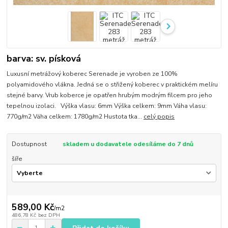
barva: sv. písková
Luxusní metrážový koberec Serenade je vyroben ze 100%
polyamidového vlákna. Jedná se o střižený koberec v praktickém melíru
stejné barvy. Vrub koberce je opatřen hrubým modrým filcem pro jeho
tepelnou izolaci. Výška vlasu: 6mm Výška celkem: 9mm Váha vlasu:
770g/m2 Váha celkem: 1780g/m2 Hustota tka...
celý popis
Dostupnost
skladem u dodavatele odesíláme do 7 dnů
šíře
589,00 Kč
/
m2
486,78 Kč
bez DPH