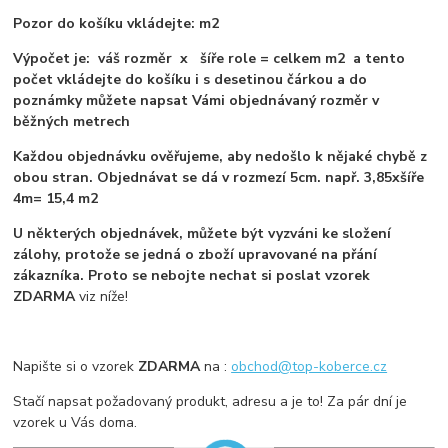
Pozor do košíku vkládejte: m2
Výpočet je: váš rozměr x šíře role = celkem m2 a tento
počet vkládejte do košíku i s desetinou čárkou a do
poznámky můžete napsat Vámi objednávaný rozměr v
běžných metrech
Každou objednávku ověřujeme, aby nedošlo k nějaké chybě z
obou stran. Objednávat se dá v rozmezí 5cm. např. 3,85xšíře
4m= 15,4 m2
U některých objednávek, můžete být vyzváni ke složení
zálohy, protože se jedná o zboží upravované na přání
zákazníka. Proto se nebojte nechat si poslat vzorek
ZDARMA
viz níže!
Napište si o vzorek
ZDARMA
na :
obchod@top-koberce.cz
Stačí napsat požadovaný produkt, adresu a je to! Za pár dní je
vzorek u Vás doma.