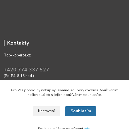
Kontakty
Top-koberce.cz
+420 774 337 527
(Po-Pá, 8-18 hod.)
obchod@top-koberce.cz
Pro Váš pohodlný nákup využíváme soubory cookies. Využíváním
našich služeb s jejich používáním souhlasíte.
Souhlasím
Nastavení
Friendly shop with quality goods Top-koberce.cz
Souhlas můžete odmítnout
zde
.