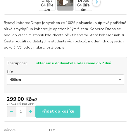
Bytový koberec Drops je vyroben ze 100% polyamidu v úpravě potištěné
nízké smyčky.Rub koberce je opatřen bílým filcem. Koberce Drops se
hodí do všech místností kde chcete oživit barvami, které koberec nabízí.
Časté použití do dětských a studentských pokojů, moderních obývácích
pokojů. Výhodou nizké ...
celý popis
Dostupnost
skladem u dodavatele odesíláme do 7 dnů
šíře
299,00 Kč
/
m2
247,11 Kč
bez DPH
Přidat do košíku
Výrobce:
ITC