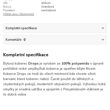
šíře:
400cm
Barva:
Oranžová
Provedení:
metrážové
Hlídat cenu / dostupnost
Kompletní specifikace
Komentáře
0
Kompletní specifikace
Bytový koberec
Drops
je vyroben ze
100% polyamidu
v úpravě
potištěné nízké smyčky.Rub koberce je opatřen bílým filcem.
Koberce Drops se hodí do všech místností kde chcete oživit
barvami, které koberec nabízí. Časté použití do dětských a
studentských pokojů, moderních obývácích pokojů. Výhodou nizké
smyčky je snadná udržba a spojením s Polyamidovým vláknem je
to dobrá volba.