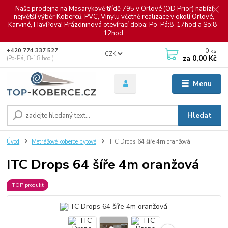
Naše prodejna na Masarykově třídě 795 v Orlové (OD Prior) nabízí
největší výběr Koberců, PVC, Vinylu včetně realizace v okolí Orlové,
Karviné, Havířova! Prázdninová otevírací doba: Po-Pá:8-17hod a So:8-
12hod.
0
ks
+420 774 337 527
CZK
za
0,00 Kč
(Po-Pá, 8-18 hod.)
Menu
Hledat
Úvod
Metrážové koberce bytové
ITC Drops 64 šíře 4m oranžová
ITC Drops 64 šíře 4m oranžová
TOP produkt