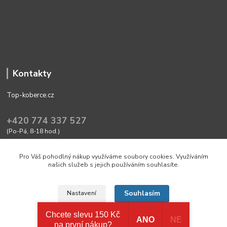
Kontakty
Top-koberce.cz
+420 774 337 527
(Po-Pá, 8-18 hod.)
obchod@top-koberce.cz
Pro Váš pohodlný nákup využíváme soubory cookies. Využíváním
našich služeb s jejich používáním souhlasíte.
Souhlasím
Nastavení
Chcete slevu 150 Kč
ANO
NE
Friendly shop with quality goods Top-koberce.cz
na první nákup?
Souhlas můžete odmítnout
zde
.