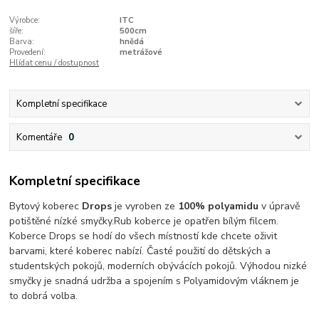
Výrobce:
ITC
šíře:
500cm
Barva:
hnědá
Provedení:
metrážové
Hlídat cenu / dostupnost
Kompletní specifikace
Komentáře
0
Kompletní specifikace
Bytový koberec
Drops
je vyroben ze
100% polyamidu
v úpravě
potištěné nízké smyčky.Rub koberce je opatřen bílým filcem.
Koberce Drops se hodí do všech místností kde chcete oživit
barvami, které koberec nabízí. Časté použití do dětských a
studentských pokojů, moderních obývácích pokojů. Výhodou nizké
smyčky je snadná udržba a spojením s Polyamidovým vláknem je
to dobrá volba.