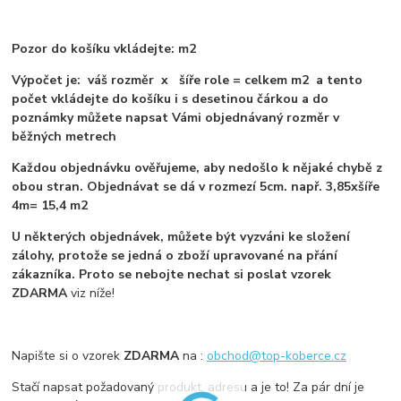
Pozor do košíku vkládejte: m2
Výpočet je: váš rozměr x šíře role = celkem m2 a tento
počet vkládejte do košíku i s desetinou čárkou a do
poznámky můžete napsat Vámi objednávaný rozměr v
běžných metrech
Každou objednávku ověřujeme, aby nedošlo k nějaké chybě z
obou stran. Objednávat se dá v rozmezí 5cm. např. 3,85xšíře
4m= 15,4 m2
U některých objednávek, můžete být vyzváni ke složení
zálohy, protože se jedná o zboží upravované na přání
zákazníka. Proto se nebojte nechat si poslat vzorek
ZDARMA
viz níže!
Napište si o vzorek
ZDARMA
na :
obchod@top-koberce.cz
Stačí napsat požadovaný produkt, adresu a je to! Za pár dní je