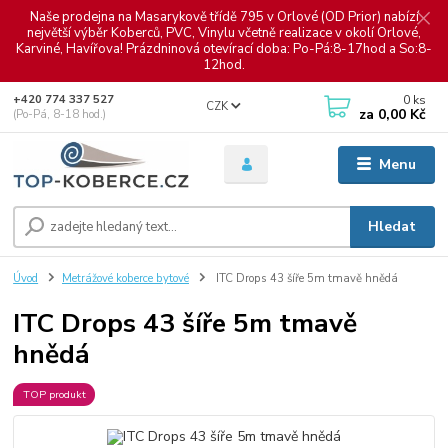
Naše prodejna na Masarykově třídě 795 v Orlové (OD Prior) nabízí
největší výběr Koberců, PVC, Vinylu včetně realizace v okolí Orlové,
Karviné, Havířova! Prázdninová otevírací doba: Po-Pá:8-17hod a So:8-
12hod.
0
ks
+420 774 337 527
CZK
za
0,00 Kč
(Po-Pá, 8-18 hod.)
Menu
Hledat
Úvod
Metrážové koberce bytové
ITC Drops 43 šíře 5m tmavě hnědá
ITC Drops 43 šíře 5m tmavě
hnědá
TOP produkt