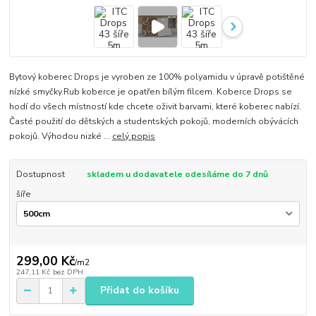
Bytový koberec Drops je vyroben ze 100% polyamidu v úpravě potištěné
nízké smyčky.Rub koberce je opatřen bílým filcem. Koberce Drops se
hodí do všech místností kde chcete oživit barvami, které koberec nabízí.
Časté použití do dětských a studentských pokojů, moderních obývácích
pokojů. Výhodou nizké ...
celý popis
Dostupnost
skladem u dodavatele odesíláme do 7 dnů
šíře
299,00 Kč
/
m2
247,11 Kč
bez DPH
Přidat do košíku