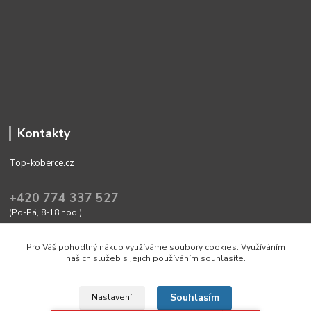
Kontakty
Top-koberce.cz
+420 774 337 527
(Po-Pá, 8-18 hod.)
obchod@top-koberce.cz
Pro Váš pohodlný nákup využíváme soubory cookies. Využíváním
našich služeb s jejich používáním souhlasíte.
Souhlasím
Nastavení