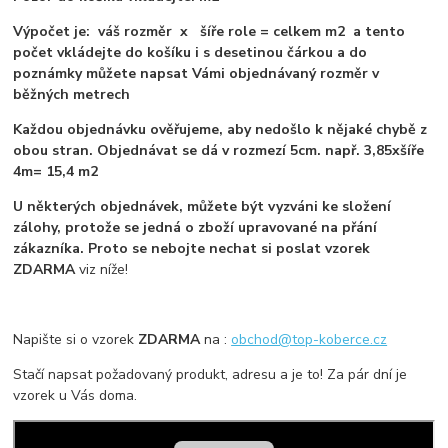
Výpočet je: váš rozměr x šíře role = celkem m2 a tento
počet vkládejte do košíku i s desetinou čárkou a do
poznámky můžete napsat Vámi objednávaný rozměr v
běžných metrech
Každou objednávku ověřujeme, aby nedošlo k nějaké chybě z
obou stran. Objednávat se dá v rozmezí 5cm. např. 3,85xšíře
4m= 15,4 m2
U některých objednávek, můžete být vyzváni ke složení
zálohy, protože se jedná o zboží upravované na přání
zákazníka. Proto se nebojte nechat si poslat vzorek
ZDARMA
viz níže!
Napište si o vzorek
ZDARMA
na :
obchod@top-koberce.cz
Stačí napsat požadovaný produkt, adresu a je to! Za pár dní je
vzorek u Vás doma.