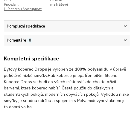
Barva:
Béžová
Provedení:
metrážové
Hlídat cenu / dostupnost
Kompletní specifikace
Komentáře
0
Kompletní specifikace
Bytový koberec
Drops
je vyroben ze
100% polyamidu
v úpravě
potištěné nízké smyčky.Rub koberce je opatřen bílým filcem.
Koberce Drops se hodí do všech místností kde chcete oživit
barvami, které koberec nabízí. Časté použití do dětských a
studentských pokojů, moderních obývácích pokojů. Výhodou nizké
smyčky je snadná udržba a spojením s Polyamidovým vláknem je
to dobrá volba.