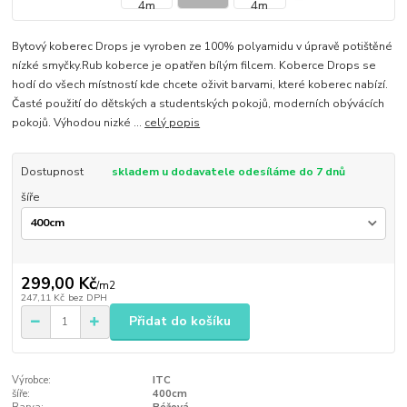
Bytový koberec Drops je vyroben ze 100% polyamidu v úpravě potištěné
nízké smyčky.Rub koberce je opatřen bílým filcem. Koberce Drops se
hodí do všech místností kde chcete oživit barvami, které koberec nabízí.
Časté použití do dětských a studentských pokojů, moderních obývácích
pokojů. Výhodou nizké ...
celý popis
Dostupnost
skladem u dodavatele odesíláme do 7 dnů
šíře
299,00 Kč
/
m2
247,11 Kč
bez DPH
Přidat do košíku
Výrobce:
ITC
šíře:
400cm