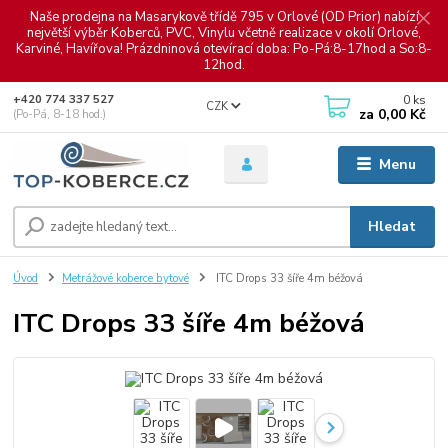
Naše prodejna na Masarykově třídě 795 v Orlové (OD Prior) nabízí
největší výběr Koberců, PVC, Vinylu včetně realizace v okolí Orlové,
Karviné, Havířova! Prázdninová otevírací doba: Po-Pá:8-17hod a So:8-
12hod.
0
ks
+420 774 337 527
CZK
za
0,00 Kč
(Po-Pá, 8-18 hod.)
Menu
Hledat
Úvod
Metrážové koberce bytové
ITC Drops 33 šíře 4m béžová
ITC Drops 33 šíře 4m béžová