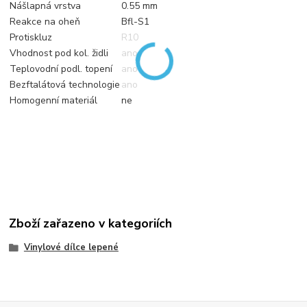
Nášlapná vrstva
0.55 mm
Reakce na oheň
Bfl-S1
Protiskluz
R10
Vhodnost pod kol. židli
ano
Teplovodní podl. topení
ano
Bezftalátová technologie
ano
Homogenní materiál
ne
Zboží zařazeno v kategoriích
Vinylové dílce lepené