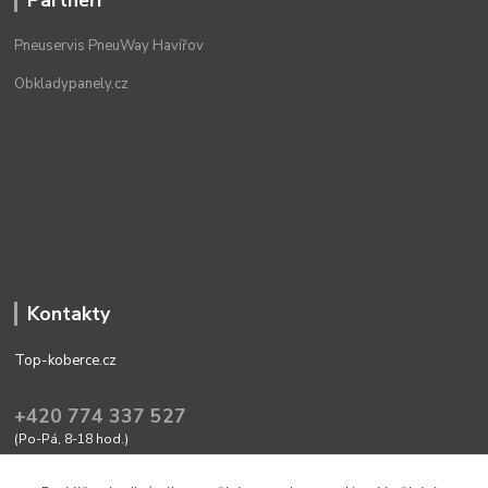
Pneuservis PneuWay Havířov
Obkladypanely.cz
Kontakty
Top-koberce.cz
+420 774 337 527
(Po-Pá, 8-18 hod.)
obchod@top-koberce.cz