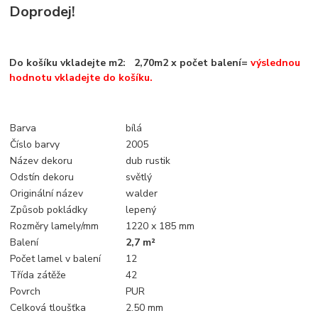
Doprodej!
Do košíku vkladejte m2: 2,70m2 x počet balení=
výslednou
hodnotu vkladejte do košíku.
Barva
bílá
Číslo barvy
2005
Název dekoru
dub rustik
Odstín dekoru
světlý
Originální název
walder
Způsob pokládky
lepený
Rozměry lamely/mm
1220 x 185 mm
Balení
2,7 m²
Počet lamel v balení
12
Třída zátěže
42
Povrch
PUR
Celková tloušťka
2.50 mm