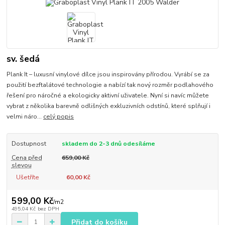
sv. šedá
Plank It – luxusní vinylové dílce jsou inspirovány přírodou. Vyrábí se za
použití bezftalátové technologie a nabízí tak nový rozměr podlahového
řešení pro náročné a ekologicky aktivní uživatele. Nyní si navíc můžete
vybrat z několika barevně odlišných exkluzivních odstínů, které splňují i
velmi náro...
celý popis
Dostupnost
skladem do 2-3 dnů odesíláme
Cena před
659,00 Kč
slevou
Ušetříte
60,00 Kč
599,00 Kč
/
m2
495,04 Kč
bez DPH
Přidat do košíku