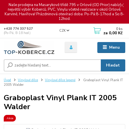
Naše prodejna na Masarykově třídě 795 v Orlové (OD Prior) nabízí
největší výběr Koberců, PVC, Vinylu včetně realizace v okolí Orlové,
Karviné, Havířova! Prázdninová otevírací doba: Po-Pá:8-17hod a So:8-
12hod.
0
ks
+420 774 337 527
CZK
za
0,00 Kč
(Po-Pá, 8-18 hod.)
Menu
Hledat
Úvod
Vinylové dílce
Vinylové dílce lepené
Graboplast Vinyl Plank IT
2005 Walder
Graboplast Vinyl Plank IT 2005
Walder
Akce