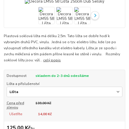
Plastová soklová lišta má délku 2,5m. Tato lišta se dobře hodí k
vybraným druhů PVC, vinylu. Jedná se o tzv. elektro lištu, kde lze po
vyloupnutí středního kanálku vést elektro kabely. Lišta je ze spodu i
zvrchu měkčená a tím pádem přilne krasně ke stěně i vinylu. Rozměry
soklové lišty jsou: výš...
celý popis
Dostupnost
skladem do 2-3 dnů odesíláme
Lišta a příslušenství
Cena před
139,00 Kč
slevou
Ušetříte
14,00 Kč
125,00 Kč
/
ks