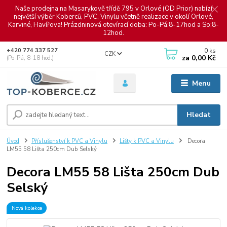
Naše prodejna na Masarykově třídě 795 v Orlové (OD Prior) nabízí
největší výběr Koberců, PVC, Vinylu včetně realizace v okolí Orlové,
Karviné, Havířova! Prázdninová otevírací doba: Po-Pá:8-17hod a So:8-
12hod.
0
ks
+420 774 337 527
CZK
za
0,00 Kč
(Po-Pá, 8-18 hod.)
Menu
Hledat
Úvod
Příslušenství k PVC a Vinylu
Lišty k PVC a Vinylu
Decora
LM55 58 Lišta 250cm Dub Selský
Decora LM55 58 Lišta 250cm Dub
Selský
Nová kolekce