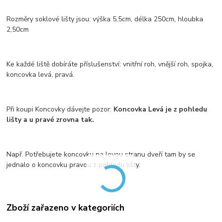
Rozměry soklové lišty jsou: výška 5,5cm, délka 250cm, hloubka
2,50cm
Ke každé liště dobíráte příslušenství: vnitřní roh, vnější roh, spojka,
koncovka levá, pravá.
Při koupi Koncovky dávejte pozor:
Koncovka Levá je z pohledu
lišty a u pravé zrovna tak.
Např. Potřebujete koncovku na levou stranu dveří tam by se
jednalo o koncovku pravou z pohledu lišty.
Zboží zařazeno v kategoriích