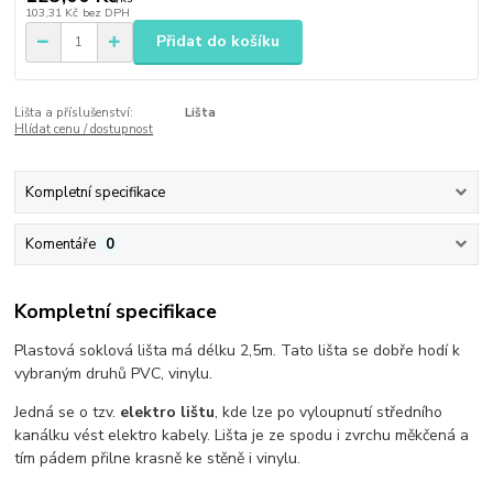
103,31 Kč
bez DPH
Přidat do košíku
Lišta a příslušenství:
Lišta
Hlídat cenu / dostupnost
Kompletní specifikace
Komentáře
0
Kompletní specifikace
Plastová soklová lišta má délku 2,5m. Tato lišta se dobře hodí k
vybraným druhů PVC, vinylu.
Jedná se o tzv.
elektro lištu
, kde lze po vyloupnutí středního
kanálku vést elektro kabely. Lišta je ze spodu i zvrchu měkčená a
tím pádem přilne krasně ke stěně i vinylu.