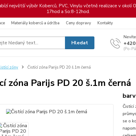
ízí největší výběr Koberců, PVC, Vinylu včetně realizace v okolí O
17hod a So:8-12hod.
ace
Materiály koberců a údržba
Ceny dopravy
Kontakty
Nevíte
Hledat
+420
(Po-Pá
istící zóny
Čistící zóna Parijs PD 20 š.1m černá
ící zóna Parijs PD 20 š.1m černá
barv
Čistíc
průmys
se o k
napomá
celkem