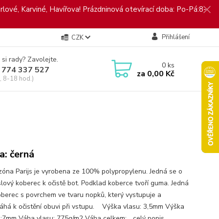
rlové, Karviné, Havířova! Prázdninová otevírací doba: Po-Pá:8-
Přihlášení
CZK
 si rady? Zavolejte.
0
ks
 774 337 527
za
0,00 Kč
, 8-18 hod.)
a: černá
í zóna Parijs je vyrobena ze 100% polypropylenu. Jedná se o
lový koberec k očistě bot. Podklad koberce tvoří guma. Jedná
oberec s povrchem ve tvaru nopků, který vystupuje a
há k očistění obuvi při vstupu. Výška vlasu: 3,5mm Výška
:7mm Váha vlasu: 775g/m2 Váha celkem:...
celý popis