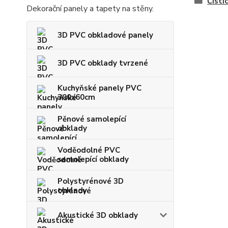
Čistí
Dekorační panely a tapety na stěny.
3D PVC obkladové panely
3D PVC obklady tvrzené
Kuchyňské panely PVC
300x60cm
Pěnové samolepící
obklady
Voděodolné PVC
samolepící obklady
Polystyrénové 3D
obklady
Akustické 3D obklady