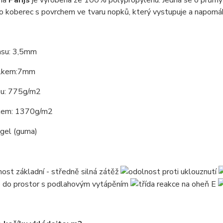
óna
Parijs
je vyrobena ze 100% polypropylenu. Jedná se o průmys
o koberec s povrchem ve tvaru nopků, který vystupuje a napomáhá
asu: 3,5mm
elkem:7mm
su: 775g/m2
kem: 1370g/m2
 gel (guma)