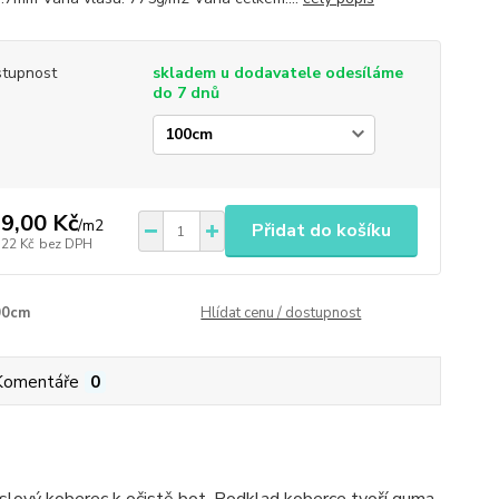
tupnost
skladem u dodavatele odesíláme
do 7 dnů
9,00 Kč
/
m2
Přidat do košíku
,22 Kč
bez DPH
00cm
Hlídat cenu / dostupnost
Komentáře
0