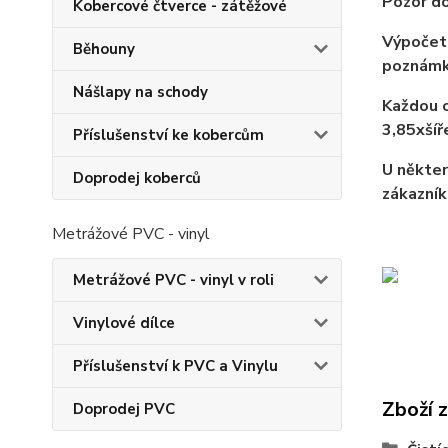
Pozor do
Kobercové čtverce - zátěžové
Výpočet 
Běhouny
poznámk
Nášlapy na schody
Každou o
3,85xší
Příslušenství ke kobercům
U někter
Doprodej koberců
zákazník
Metrážové PVC - vinyl
Metrážové PVC - vinyl v roli
Vinylové dílce
Příslušenství k PVC a Vinylu
Zboží 
Doprodej PVC