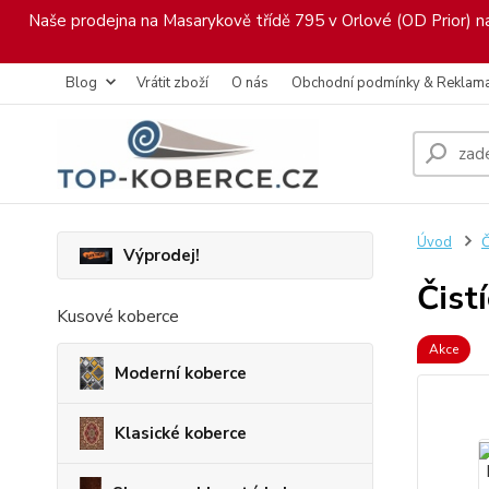
Naše prodejna na Masarykově třídě 795 v Orlové (OD Prior) nab
Blog
Vrátit zboží
O nás
Obchodní podmínky & Reklam
Úvod
Č
Výprodej!
Čist
Kusové koberce
Akce
Moderní koberce
Klasické koberce