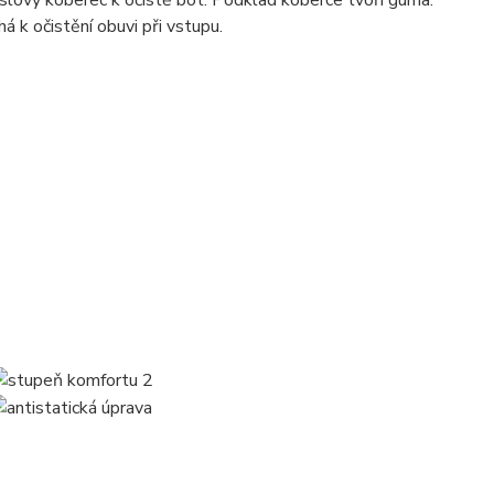
lový koberec k očistě bot. Podklad koberce tvoří guma.
 k očistění obuvi při vstupu.