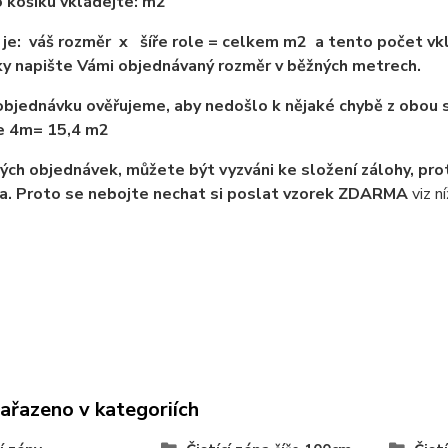
 košíku vkládejte: m2
je: váš rozměr x šíře role = celkem m2 a tento počet vkl
y napište Vámi objednávaný rozměr v běžných metrech.
bjednávku ověřujeme, aby nedošlo k nějaké chybě z obou s
ře 4m= 15,4 m2
ých objednávek, můžete být vyzváni ke složení zálohy, pro
a. Proto se nebojte nechat si poslat vzorek ZDARMA
viz ní
zařazeno v kategoriích