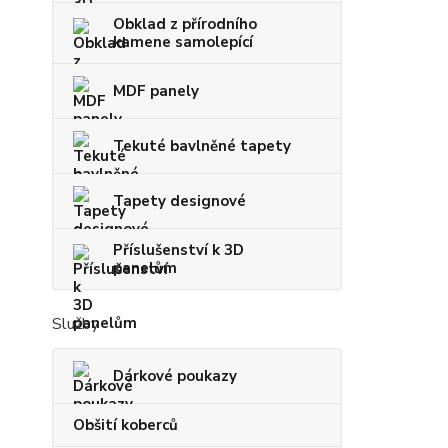
Obklad z přírodního
kamene samolepící
MDF panely
Tekuté bavlněné tapety
Tapety designové
Příslušenství k 3D
panelům
Služby
Dárkové poukazy
Obšití koberců