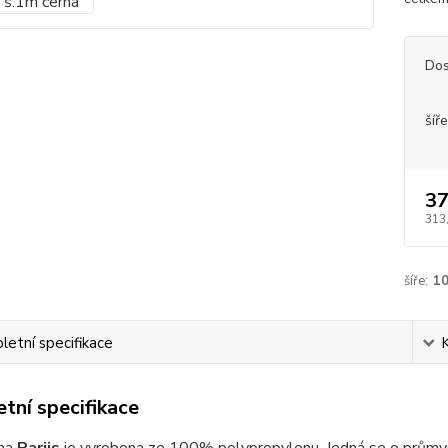
Dos
šíře
37
313
šíře:
1
etní specifikace
tní specifikace