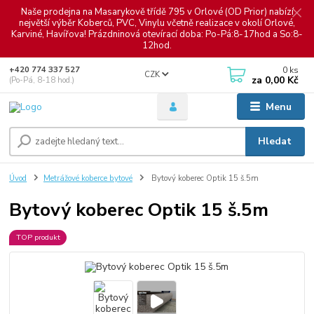
Naše prodejna na Masarykově třídě 795 v Orlové (OD Prior) nabízí
největší výběr Koberců, PVC, Vinylu včetně realizace v okolí Orlové,
Karviné, Havířova! Prázdninová otevírací doba: Po-Pá:8-17hod a So:8-
12hod.
0
ks
+420 774 337 527
CZK
za
0,00 Kč
(Po-Pá, 8-18 hod.)
Menu
Hledat
Úvod
Metrážové koberce bytové
Bytový koberec Optik 15 š.5m
Bytový koberec Optik 15 š.5m
TOP produkt