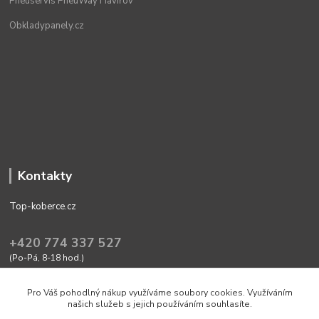
Pneuservis PneuWay Havířov
Obkladypanely.cz
Kontakty
Top-koberce.cz
+420 774 337 527
(Po-Pá, 8-18 hod.)
obchod@top-koberce.cz
Pro Váš pohodlný nákup využíváme soubory cookies. Využíváním
našich služeb s jejich používáním souhlasíte.