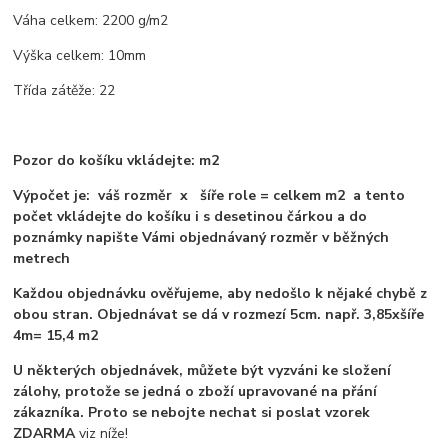
Váha celkem: 2200 g/m2
Výška celkem: 10mm
Třída zátěže: 22
Pozor do košíku vkládejte: m2
Výpočet je: váš rozměr x šíře role = celkem m2 a tento
počet vkládejte do košíku i s desetinou čárkou a do
poznámky napište Vámi objednávaný rozměr v běžných
metrech
Každou objednávku ověřujeme, aby nedošlo k nějaké chybě z
obou stran. Objednávat se dá v rozmezí 5cm. např. 3,85xšíře
4m= 15,4 m2
U některých objednávek, můžete být vyzváni ke složení
zálohy, protože se jedná o zboží upravované na přání
zákazníka. Proto se nebojte nechat si poslat vzorek
ZDARMA
viz níže!