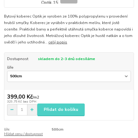
Bytový koberec Optik je vyroben ze 100% polypropylenu v provedení
hrubší smyčky. Koberec je vyráběn v praktickém melíru, které jistě
oceníte. Praktické barvy a perfektně utáhnutá smyčka koberce napovídá i
jeho dlouhé životnosti. Metrážový koberec Optik je hustě natkán a o tom
svědčí i jeho uctihodná...
celý popis
Dostupnost
skladem do 2-3 dnů odesíláme
šíře
399,00 Kč
/
m2
329,75 Kč
bez DPH
Přidat do košíku
šíře:
500cm
Hlídat cenu / dostupnost