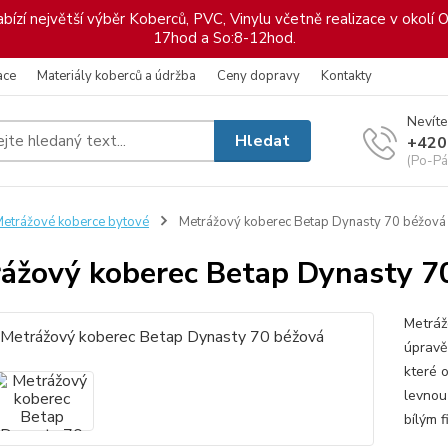
ízí největší výběr Koberců, PVC, Vinylu včetně realizace v okolí O
17hod a So:8-12hod.
ace
Materiály koberců a údržba
Ceny dopravy
Kontakty
Nevíte
Hledat
+420
(Po-Pá
etrážové koberce bytové
Metrážový koberec Betap Dynasty 70 béžová
ážový koberec Betap Dynasty 7
Metráž
úpravě 
které o
levnou
bílým f