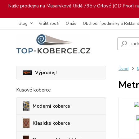
Naše prodejna na Masarykově třídě 795 v Orlové (OD Prior) nab
Blog
Vrátit zboží
O nás
Obchodní podmínky & Reklam
Úvod
M
Výprodej!
Metr
Kusové koberce
Moderní koberce
Klasické koberce