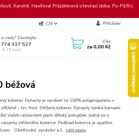
rlové, Karviné, Havířova! Prázdninová otevírací doba: Po-Pá:8-
Přihlášení
CZK
 si rady? Zavolejte.
0
ks
 774 337 527
za
0,00 Kč
, 8-18 hod.)
0 béžová
ový koberec Dynasty je vyroben ze 100% polypropylenu v
střižené - tzv. frisé. Střižený koberec Dynasty vyniká barvami,
žíví Vašim ratolestem jejich dětský pokojíček. Jedná se o
 variantu střiženého koberce. Podklad koberce je opatřen
ilcem. Ošetřování: vysávání a č...
celý popis