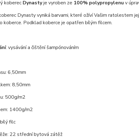
ý koberec
Dynasty
je vyroben ze
100% polypropylenu
v úprav
koberec Dynasty vyniká barvami, které ožíví Vašim ratolestem jej
o koberce. Podklad koberce je opatřen bílým filcem.
ání
: vysávání a čištění šampónováním
asu: 6,50mm
lkem: 8,50mm
su: 500g/m2
kem: 1400g/m2
ílý filc
ěže: 22 střední bytová zátěž