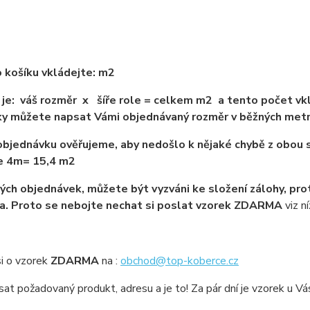
 košíku vkládejte: m2
je: váš rozměr x šíře role = celkem m2 a tento počet vkl
y můžete napsat Vámi objednávaný rozměr v běžných met
bjednávku ověřujeme, aby nedošlo k nějaké chybě z obou s
ře 4m= 15,4 m2
ých objednávek, můžete být vyzváni ke složení zálohy, pro
a. Proto se nebojte nechat si poslat vzorek ZDARMA
viz ní
i o vzorek
ZDARMA
na :
obchod@top-koberce.cz
sat požadovaný produkt, adresu a je to! Za pár dní je vzorek u V