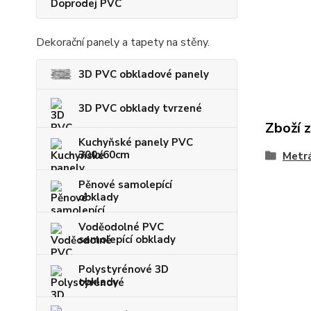
Doprodej PVC
Dekorační panely a tapety na stěny.
3D PVC obkladové panely
3D PVC obklady tvrzené
Zboží 
Kuchyňské panely PVC
300x60cm
Metrá
Pěnové samolepící
obklady
Voděodolné PVC
samolepící obklady
Polystyrénové 3D
obklady