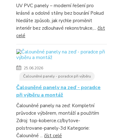
UV PVC panely – moderní řešení pro
krásné a odolné stěny bez bourání Pokud
hledáte způsob, jak rychle proměnit
interiér bez zdlouhavé rekonstrukce,...
číst
celé
25.06.2026
Čalouněné panely - poradce při výběru
Čalouněné panely na zeď - poradce
při výběru a montáž
Čalouněné panely na zeď: Kompletní
průvodce výběrem, montáží a použitím
Zdroj: top-koberce.cz/bytove-
polstrovane-panely-3d Kategorie:
Čalouněné ...
číst celé