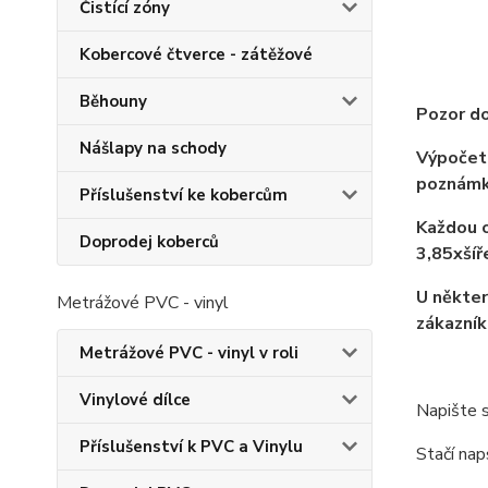
Čistící zóny
Kobercové čtverce - zátěžové
Běhouny
Pozor do
Nášlapy na schody
Výpočet 
poznámk
Příslušenství ke kobercům
Každou o
Doprodej koberců
3,85xší
U někter
Metrážové PVC - vinyl
zákazník
Metrážové PVC - vinyl v roli
Vinylové dílce
Napište s
Příslušenství k PVC a Vinylu
Stačí nap