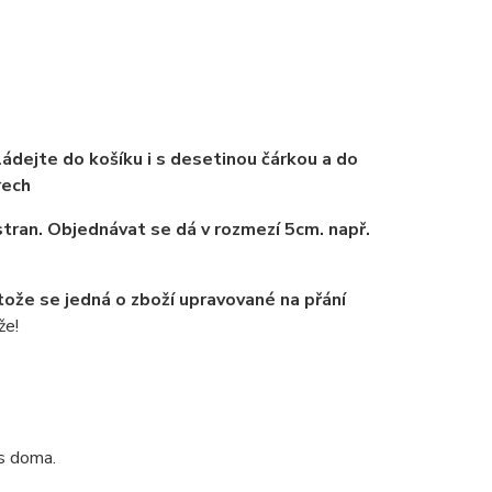
ádejte do košíku i s desetinou čárkou a do
rech
tran. Objednávat se dá v rozmezí 5cm. např.
tože se jedná o zboží upravované na přání
že!
ás doma.