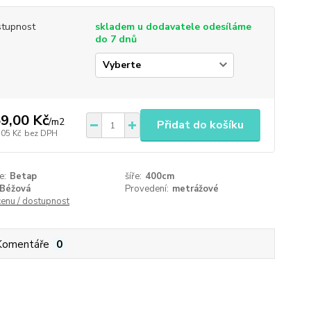
tupnost
skladem u dodavatele odesíláme
do 7 dnů
9,00 Kč
/
m2
Přidat do košíku
,05 Kč
bez DPH
e:
Betap
šíře:
400cm
Béžová
Provedení:
metrážové
cenu / dostupnost
Komentáře
0