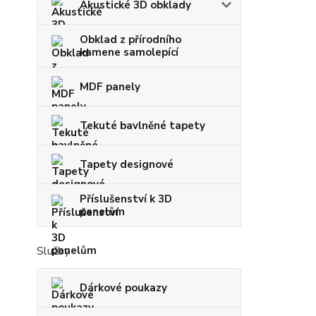
Akustické 3D obklady
Obklad z přírodního
kamene samolepící
MDF panely
Tekuté bavlněné tapety
Tapety designové
Příslušenství k 3D
panelům
Služby
Dárkové poukazy