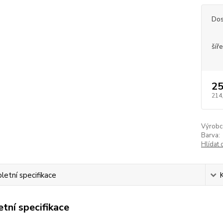
Dos
šíře
25
214
Výrobc
Barva:
Hlídat 
etní specifikace
tní specifikace