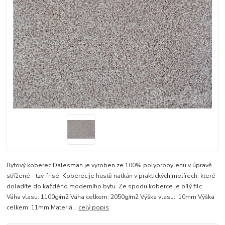
Bytový koberec Dalesman je vyroben ze 100% polypropylenu v úpravě
střížené - tzv. frisé. Koberec je hustě natkán v praktických melírech, které
doladíte do každého moderního bytu. Ze spodu koberce je bílý filc.
Váha vlasu: 1100g/m2 Váha celkem: 2050g/m2 Výška vlasu: 10mm Výška
celkem: 11mm Materiá...
celý popis