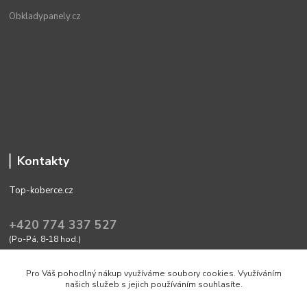
Obkladypanely.cz
Kontakty
Top-koberce.cz
+420 774 337 527
(Po-Pá, 8-18 hod.)
obchod@top-koberce.cz
Pro Váš pohodlný nákup využíváme soubory cookies. Využíváním
našich služeb s jejich používáním souhlasíte.