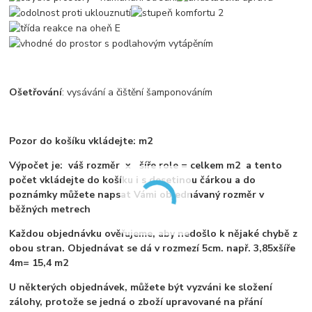
Ošetřování
: vysávání a čištění šamponováním
Pozor do košíku vkládejte: m2
Výpočet je: váš rozměr x šíře role = celkem m2 a tento
počet vkládejte do košíku i s desetinou čárkou a do
poznámky můžete napsat Vámi objednávaný rozměr v
běžných metrech
Každou objednávku ověřujeme, aby nedošlo k nějaké chybě z
obou stran. Objednávat se dá v rozmezí 5cm. např. 3,85xšíře
4m= 15,4 m2
U některých objednávek, můžete být vyzváni ke složení
zálohy, protože se jedná o zboží upravované na přání