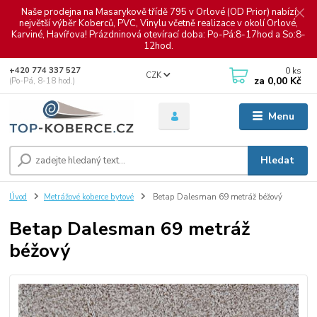
Naše prodejna na Masarykově třídě 795 v Orlové (OD Prior) nabízí
největší výběr Koberců, PVC, Vinylu včetně realizace v okolí Orlové,
Karviné, Havířova! Prázdninová otevírací doba: Po-Pá:8-17hod a So:8-
12hod.
0
ks
+420 774 337 527
CZK
za
0,00 Kč
(Po-Pá, 8-18 hod.)
Menu
Hledat
Úvod
Metrážové koberce bytové
Betap Dalesman 69 metráž béžový
Betap Dalesman 69 metráž
béžový