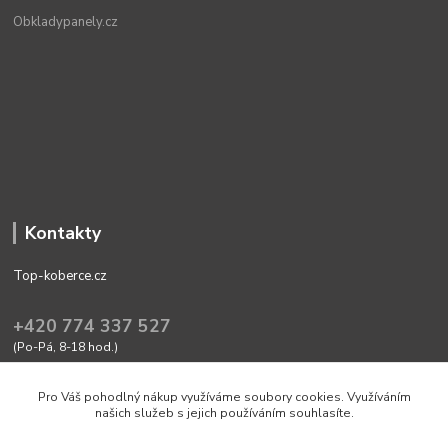
Obkladypanely.cz
Kontakty
Top-koberce.cz
+420 774 337 527
(Po-Pá, 8-18 hod.)
obchod@top-koberce.cz
Pro Váš pohodlný nákup využíváme soubory cookies. Využíváním
našich služeb s jejich používáním souhlasíte.