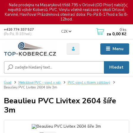
Naše prodejna na Masarykově třídě 795 v Orlové (OD Prior) nabízí
největší výběr Koberců, PVC, Vinylu včetně realizace v okolí Orlové,
Karviné, Havířova! Prázdninová otevírací doba: Po-Pá:8-17hod a So:8-
12hod.
0
ks
+420 774 337 527
CZK
za
0,00 Kč
(Po-Pá, 8-18 hod.)
Menu
Hledat
Úvod
Metrážové PVC - vinyl v roli
PVC vinyl s filcem zátěžový
Beaulieu PVC Livitex 2604 šíře 3m
Beaulieu PVC Livitex 2604 šíře
3m