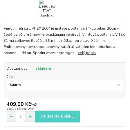
Vinyl v metráži LIVITEX 2604 je imitace podlahy s šířkou prken 20cm v
šedé barvě s krémovými prasklinami ve dřevě. Vinylová podlaha LIVITEX
31 má celkovou tloušťku 2,5 mm a nášlapnou vrstvu 0,25 mm.
Embosovaný povrch podlahoviny zaručí uživatelům jednoduchou a
snadnou údržbu. Spodní vrstva heterogen...
celý popis
Dostupnost
skladem
šíře
409,00 Kč
/
m2
338,02 Kč
bez DPH
Přidat do košíku