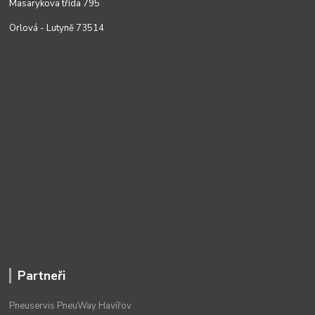
Masarykova třída 795
Orlová - Lutyně 73514
Partneři
Pneuservis PneuWay Havířov