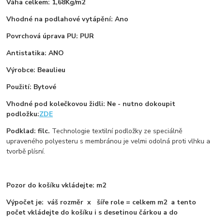
Váha celkem: 1,68Kg/m2
Vhodné na podlahové vytápění: Ano
Povrchová úprava PU: PUR
Antistatika: ANO
Výrobce: Beaulieu
Použití: Bytové
Vhodné pod kolečkovou židli: Ne - nutno dokoupit
podložku:
ZDE
Podklad: filc.
Technologie textilní podložky ze speciálně
upraveného polyesteru s membránou je velmi odolná proti vlhku a
tvorbě plísní.
Pozor do košíku vkládejte: m2
Výpočet je: váš rozměr x šíře role = celkem m2 a tento
počet vkládejte do košíku i s desetinou čárkou a do