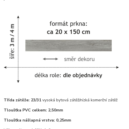
Třída zátěže: 23/31
vysoká bytová zátěž/nízká komerční zátěž
Tloušťka PVC celkem: 2,50mm
Tloušťka nášlapná vrstva: 0,25mm