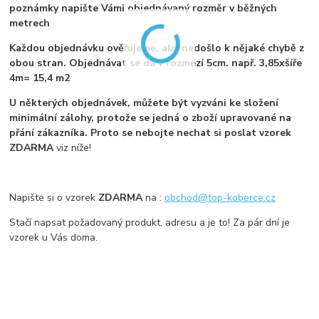
poznámky napište Vámi objednávaný rozměr v běžných
metrech
Každou objednávku ověřujeme, aby nedošlo k nějaké chybě z
obou stran. Objednávat se dá v rozmezí 5cm. např. 3,85xšíře
4m= 15,4 m2
U některých objednávek, můžete být vyzváni ke složení
minimální zálohy, protože se jedná o zboží upravované na
přání zákazníka. Proto se nebojte nechat si poslat vzorek
ZDARMA
viz níže!
Napište si o vzorek
ZDARMA
na :
obchod@top-koberce.cz
Stačí napsat požadovaný produkt, adresu a je to! Za pár dní je
vzorek u Vás doma.