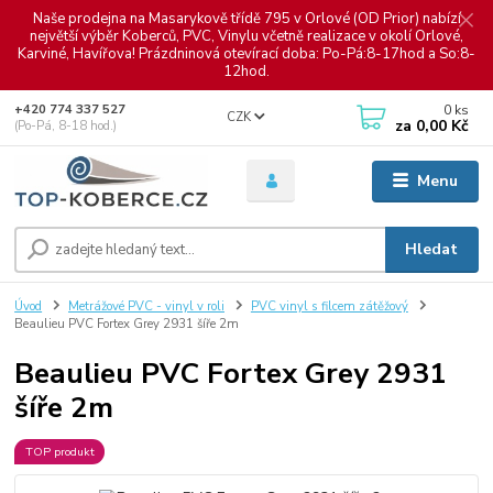
Naše prodejna na Masarykově třídě 795 v Orlové (OD Prior) nabízí
největší výběr Koberců, PVC, Vinylu včetně realizace v okolí Orlové,
Karviné, Havířova! Prázdninová otevírací doba: Po-Pá:8-17hod a So:8-
12hod.
0
ks
+420 774 337 527
CZK
za
0,00 Kč
(Po-Pá, 8-18 hod.)
Menu
Hledat
Úvod
Metrážové PVC - vinyl v roli
PVC vinyl s filcem zátěžový
Beaulieu PVC Fortex Grey 2931 šíře 2m
Beaulieu PVC Fortex Grey 2931
šíře 2m
TOP produkt