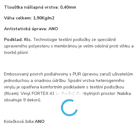
Tloušťka nášlapná vrstva: 0,40mm
Váha celkem: 1,90Kg/m2
Antistatická úprava: ANO
Podklad: filc.
Technologie textilní podložky ze speciálně
upraveného polyesteru s membránou je velmi odolná proti vlhku a
tvorbě plísní.
Embosovaný povrch podlahoviny s PUR úpravou zaručí uživatelům
jednoduchou a snadnou údržbu. Spodní vrstva heterogenního
vinylu je opatřena komfortním podkladem s textilní podložkou
(filcem). Vinyl FORTEX 41 je vhodný do obytných prostor. Nabíka
obsahuje 9 dekorů.
Kolečková židle:
ANO