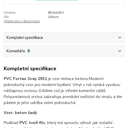
Výrobce:
BEAULIEU
šíře:
200cm
Hlídat cenu / dostupnost
Kompletní specifikace
Komentáře
0
Kompletní specifikace
PVC Fortex Grey 2931
je vzor imitace betonu.Moderní
jednoduchý vzor pro moderní bydlení. Vinyl v roli vyniká vysokou
nášlapnou vrstvou 0,40mm což je střední komerční zátěž.
Polyuretanová vrstva zabraňuje pronikání nečistot do vinylu a tím
pádem je jeho udržba velmi jednoduchá.
Vzor: beton šedý
Podklad
PVC tvoří filc
, který má spoustu výhod: jak izolační -