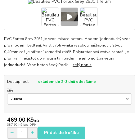
PVC Fortex Grey 2931 je vzor imitace betonu.Moderní jednoduchý vzor
pro moderní bydlení. Vinyl v roli vyniká vysokou nášlapnou vrstvou
0,40mm což je střední komerční zátěž. Polyuretanová vrstva zabraňuje
pronikání nečistot do vinylu a tím pádem je jeho udržba velmi
jednoduchá. Vzor: beton šedý Podkl...
celý popis
Dostupnost
skladem do 2-3 dnů odesíláme
šíře
469,00 Kč
/
m2
387,60 Kč
bez DPH
Přidat do košíku