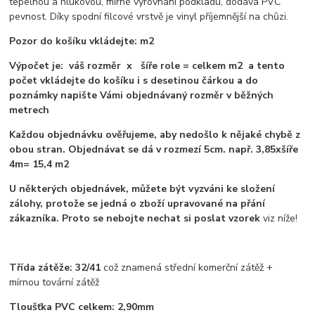
tepelnou a hlukovou, mírné vyrovnání podkladu, dodává PVC
pevnost. Díky spodní filcové vrstvě je vinyl příjemnější na chůzi.
Pozor do košíku vkládejte: m2
Výpočet je: váš rozměr x šíře role = celkem m2 a tento
počet vkládejte do košíku i s desetinou čárkou a do
poznámky napište Vámi objednávaný rozměr v běžných
metrech
Každou objednávku ověřujeme, aby nedošlo k nějaké chybě z
obou stran. Objednávat se dá v rozmezí 5cm. např. 3,85xšíře
4m= 15,4 m2
U některých objednávek, můžete být vyzváni ke složení
zálohy, protože se jedná o zboží upravované na přání
zákazníka. Proto se nebojte nechat si poslat vzorek
viz níže!
Třída zátěže: 32/41
což znamená střední komerční zátěž +
mírnou tovární zátěž
Tloušťka PVC celkem: 2,90mm