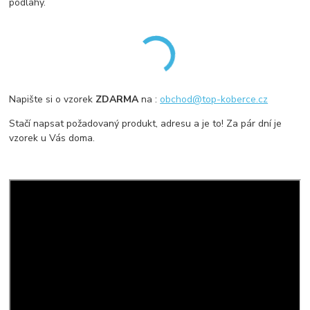
podlahy.
Napište si o vzorek
ZDARMA
na :
obchod@top-koberce.cz
Stačí napsat požadovaný produkt, adresu a je to! Za pár dní je
vzorek u Vás doma.