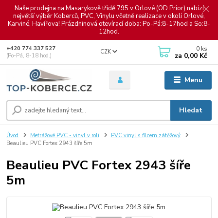
Naše prodejna na Masarykově třídě 795 v Orlové (OD Prior) nabízí
největší výběr Koberců, PVC, Vinylu včetně realizace v okolí Orlové,
Karviné, Havířova! Prázdninová otevírací doba: Po-Pá:8-17hod a So:8-
12hod.
0
ks
+420 774 337 527
CZK
za
0,00 Kč
(Po-Pá, 8-18 hod.)
Menu
Hledat
Úvod
Metrážové PVC - vinyl v roli
PVC vinyl s filcem zátěžový
Beaulieu PVC Fortex 2943 šíře 5m
Beaulieu PVC Fortex 2943 šíře
5m