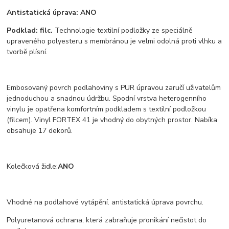
Antistatická úprava: ANO
Podklad: filc.
Technologie textilní podložky ze speciálně
upraveného polyesteru s membránou je velmi odolná proti vlhku a
tvorbě plísní.
Embosovaný povrch podlahoviny s PUR úpravou zaručí uživatelům
jednoduchou a snadnou údržbu. Spodní vrstva heterogenního
vinylu je opatřena komfortním podkladem s textilní podložkou
(filcem). Vinyl FORTEX 41 je vhodný do obytných prostor. Nabíka
obsahuje 17 dekorů.
Kolečková židle:
ANO
Vhodné na podlahové vytápění. antistatická úprava povrchu.
Polyuretanová ochrana, která zabraňuje pronikání nečistot do