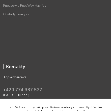
Pneuservis PneuWay Havířov
Obkladypanely.cz
Kontakty
Top-koberce.cz
+420 774 337 527
(Po-Pá, 8-18 hod.)
obchod@top-koberce.cz
Pro Váš pohodlný nákup využíváme soubory cookies. Využíváním