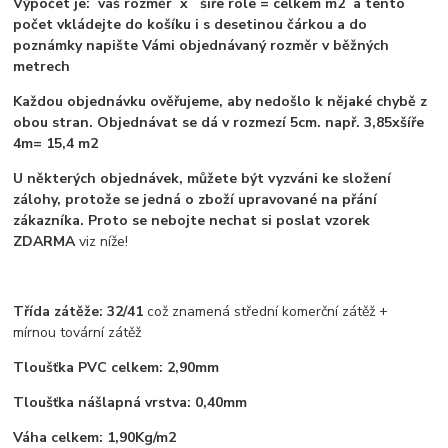
Výpočet je: váš rozměr x šíře role = celkem m2 a tento
počet vkládejte do košíku i s desetinou čárkou a do
poznámky napište Vámi objednávaný rozměr v běžných
metrech
Každou objednávku ověřujeme, aby nedošlo k nějaké chybě z
obou stran. Objednávat se dá v rozmezí 5cm. např. 3,85xšíře
4m= 15,4 m2
U některých objednávek, můžete být vyzváni ke složení
zálohy, protože se jedná o zboží upravované na přání
zákazníka. Proto se nebojte nechat si poslat vzorek
ZDARMA
viz níže!
Třída zátěže: 32/41
což znamená střední komerční zátěž +
mírnou tovární zátěž
Tloušťka PVC celkem: 2,90mm
Tloušťka nášlapná vrstva: 0,40mm
Váha celkem: 1,90Kg/m2