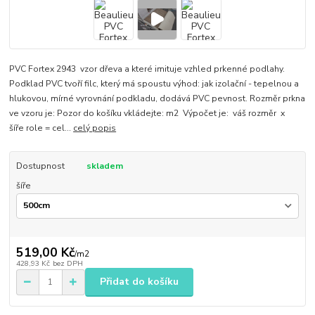
PVC Fortex 2943 vzor dřeva a které imituje vzhled prkenné podlahy.
Podklad PVC tvoří filc, který má spoustu výhod: jak izolační - tepelnou a
hlukovou, mírné vyrovnání podkladu, dodává PVC pevnost. Rozměr prkna
ve vzoru je: Pozor do košíku vkládejte: m2 Výpočet je: váš rozměr x
šíře role = cel...
celý popis
Dostupnost
skladem
šíře
519,00 Kč
/
m2
428,93 Kč
bez DPH
Přidat do košíku