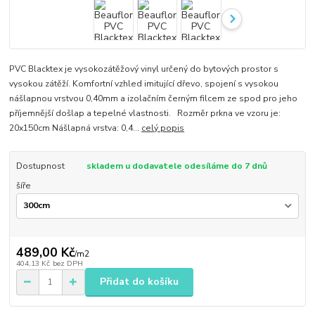
PVC Blacktex je vysokozátěžový vinyl určený do bytových prostor s
vysokou zátěží. Komfortní vzhled imitující dřevo, spojení s vysokou
nášlapnou vrstvou 0,40mm a izolačním černým filcem ze spod pro jeho
příjemnější došlap a tepelné vlastnosti. Rozměr prkna ve vzoru je:
20x150cm Nášlapná vrstva: 0,4...
celý popis
Dostupnost
skladem u dodavatele odesíláme do 7 dnů
šíře
489,00 Kč
/
m2
404,13 Kč
bez DPH
Přidat do košíku