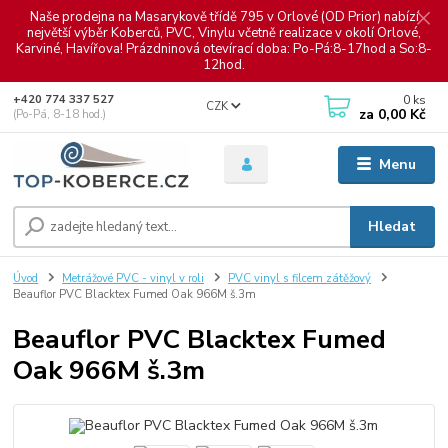
Naše prodejna na Masarykově třídě 795 v Orlové (OD Prior) nabízí
největší výběr Koberců, PVC, Vinylu včetně realizace v okolí Orlové,
Karviné, Havířova! Prázdninová otevírací doba: Po-Pá:8-17hod a So:8-
12hod.
0
ks
+420 774 337 527
CZK
za
0,00 Kč
(Po-Pá, 8-18 hod.)
Menu
Hledat
Úvod
Metrážové PVC - vinyl v roli
PVC vinyl s filcem zátěžový
Beauflor PVC Blacktex Fumed Oak 966M š.3m
Beauflor PVC Blacktex Fumed
Oak 966M š.3m