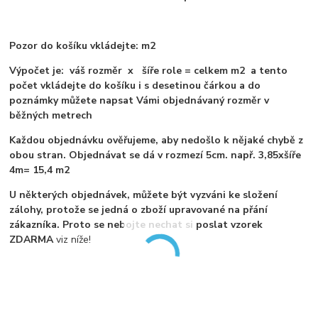
Pozor do košíku vkládejte: m2
Výpočet je: váš rozměr x šíře role = celkem m2 a tento
počet vkládejte do košíku i s desetinou čárkou a do
poznámky můžete napsat Vámi objednávaný rozměr v
běžných metrech
Každou objednávku ověřujeme, aby nedošlo k nějaké chybě z
obou stran. Objednávat se dá v rozmezí 5cm. např. 3,85xšíře
4m= 15,4 m2
U některých objednávek, můžete být vyzváni ke složení
zálohy, protože se jedná o zboží upravované na přání
zákazníka. Proto se nebojte nechat si poslat vzorek
ZDARMA
viz níže!