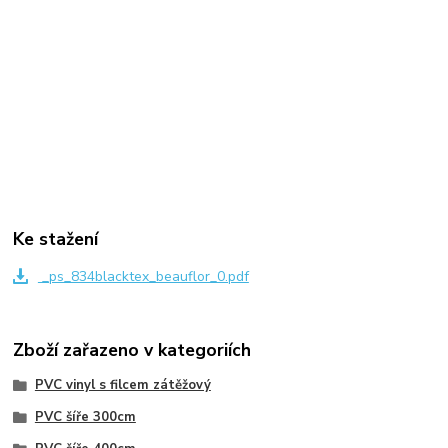
Ke stažení
_ps_834blacktex_beauflor_0.pdf
Zboží zařazeno v kategoriích
PVC vinyl s filcem zátěžový
PVC šíře 300cm