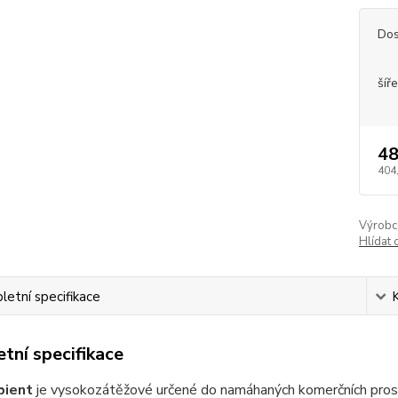
Dos
šíře
48
404
Výrobc
Hlídat 
etní specifikace
tní specifikace
ient
je vysokozátěžové určené do namáhaných komerčních prostor