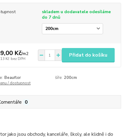
tupnost
skladem u dodavatele odesíláme
do 7 dnů
9,00 Kč
/
m2
Přidat do košíku
,13 Kč
bez DPH
e:
Beauflor
šíře:
200cm
cenu / dostupnost
Komentáře
0
 jako jsou obchody, kanceláře, školy, ale klidně i do