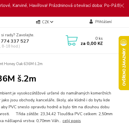
rlové, Karviné, Havířova! Prázdninová otevírací doba: Po-Pá:8-
Přihlášení
CZK
 si rady? Zavolejte.
0
ks
 774 337 527
za
0,00 Kč
, 8-18 hod.)
nt Honey Oak 636M š.2m
36M š.2m
bient je vysokozátěžové určené do namáhaných komerčních
 jako jsou obchody, kanceláře, školy, ale klidně i do bytu kde
 aby PVC sneslo opravdu hodně a bylo tím na dlouhou dobu
arosti. Třída zátěže: 23,34,42 Tloušťka PVC celkem: 2,50mm
ka nášlapná vrstva: 0,70mm Váh...
celý popis