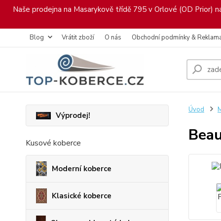
Naše prodejna na Masarykově třídě 795 v Orlové (OD Prior) nab
Blog
Vrátit zboží
O nás
Obchodní podmínky & Reklam
Úvod
M
Výprodej!
Beau
Kusové koberce
Moderní koberce
Klasické koberce