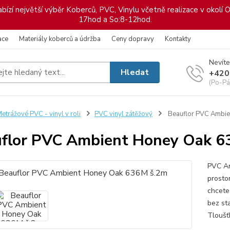
ízí největší výběr Koberců, PVC, Vinylu včetně realizace v okolí O
17hod a So:8-12hod.
ace
Materiály koberců a údržba
Ceny dopravy
Kontakty
Nevíte
Hledat
+420
(Po-Pá
etrážové PVC - vinyl v roli
PVC vinyl zátěžový
Beauflor PVC Ambie
flor PVC Ambient Honey Oak 6
PVC Am
prostor
chcete
bez st
Tloušť