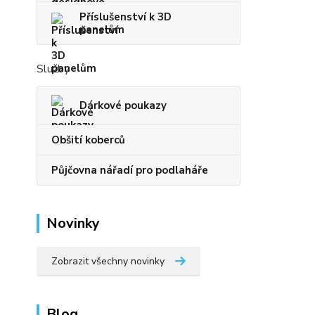
Příslušenství k 3D
panelům
Služby
Dárkové poukazy
Obšití koberců
Půjčovna nářadí pro podlaháře
Novinky
Zobrazit všechny novinky
Blog