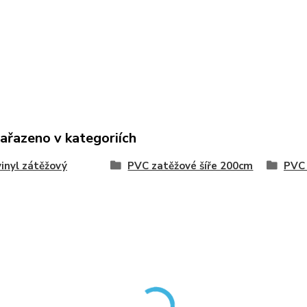
zařazeno v kategoriích
inyl zátěžový
PVC zatěžové šíře 200cm
PVC 