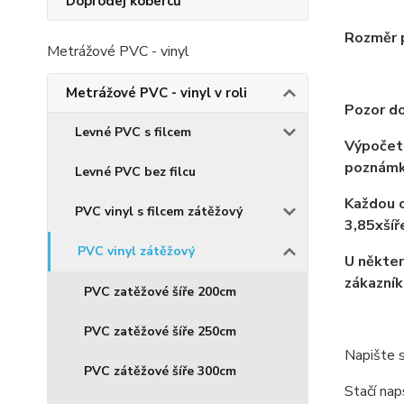
Doprodej koberců
Rozměr p
Metrážové PVC - vinyl
Metrážové PVC - vinyl v roli
Pozor do
Levné PVC s filcem
Výpočet 
poznámk
Levné PVC bez filcu
Každou o
PVC vinyl s filcem zátěžový
3,85xší
PVC vinyl zátěžový
U někter
zákazník
PVC zatěžové šíře 200cm
PVC zatěžové šíře 250cm
Napište s
PVC zátěžové šíře 300cm
Stačí nap