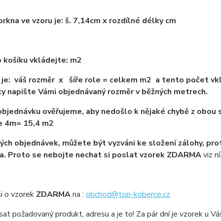
rkna ve vzoru je: š. 7,14cm x rozdílné délky cm
 košíku vkládejte: m2
je: váš rozměr x šíře role = celkem m2 a tento počet vkl
y napište Vámi objednávaný rozměr v běžných metrech.
bjednávku ověřujeme, aby nedošlo k nějaké chybě z obou s
ře 4m= 15,4 m2
ých objednávek, můžete být vyzváni ke složení zálohy, pro
a. Proto se nebojte nechat si poslat vzorek ZDARMA
viz ní
i o vzorek
ZDARMA
na :
obchod@top-koberce.cz
sat požadovaný produkt, adresu a je to! Za pár dní je vzorek u V