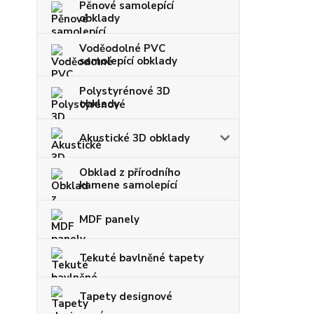
Pěnové samolepící
obklady
Voděodolné PVC
samolepící obklady
Polystyrénové 3D
obklady
Akustické 3D obklady
Obklad z přírodního
kamene samolepící
MDF panely
Tekuté bavlněné tapety
Tapety designové