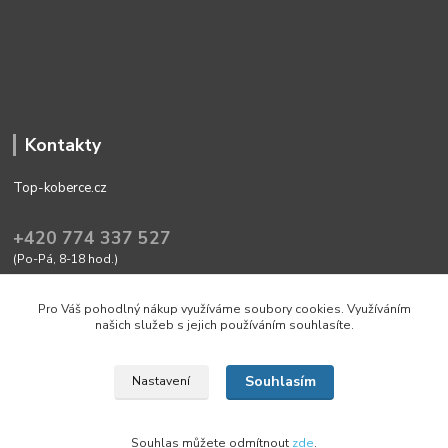
Kontakty
Top-koberce.cz
+420 774 337 527
(Po-Pá, 8-18 hod.)
obchod@top-koberce.cz
Pro Váš pohodlný nákup využíváme soubory cookies. Využíváním
našich služeb s jejich používáním souhlasíte.
Souhlasím
Nastavení
Friendly shop with quality goods Top-koberce.cz
Souhlas můžete odmítnout
zde
.