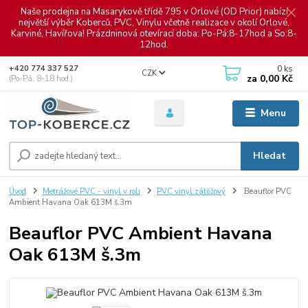
Naše prodejna na Masarykově třídě 795 v Orlové (OD Prior) nabízí
největší výběr Koberců, PVC, Vinylu včetně realizace v okolí Orlové,
Karviné, Havířova! Prázdninová otevírací doba: Po-Pá:8-17hod a So:8-
12hod.
0
ks
+420 774 337 527
CZK
za
0,00 Kč
(Po-Pá, 8-18 hod.)
Menu
Hledat
Úvod
Metrážové PVC - vinyl v roli
PVC vinyl zátěžový
Beauflor PVC
Ambient Havana Oak 613M š.3m
Beauflor PVC Ambient Havana
Oak 613M š.3m