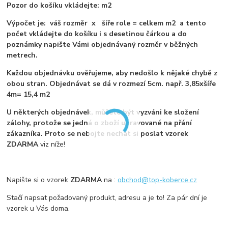
Pozor do košíku vkládejte: m2
Výpočet je: váš rozměr x šíře role = celkem m2 a tento
počet vkládejte do košíku i s desetinou čárkou a do
poznámky napište Vámi objednávaný rozměr v běžných
metrech.
Každou objednávku ověřujeme, aby nedošlo k nějaké chybě z
obou stran. Objednávat se dá v rozmezí 5cm. např. 3,85xšíře
4m= 15,4 m2
U některých objednávek, můžete být vyzváni ke složení
zálohy, protože se jedná o zboží upravované na přání
zákazníka. Proto se nebojte nechat si poslat vzorek
ZDARMA
viz níže!
Napište si o vzorek
ZDARMA
na :
obchod@top-koberce.cz
Stačí napsat požadovaný produkt, adresu a je to! Za pár dní je
vzorek u Vás doma.