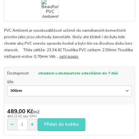
PVC Ambient je vysokozátěžové určené do namáhaných komerčních
prostor jako jsou obchody, kanceláře, školy, ale klidně i do bytu kde
chcete aby PVC sneslo opravdu hodně a bylo tím na dlouhou dobu bez
starosti. Třída zátěže: 23,34,42 Tloušťka PVC celkem: 2,50mm Tloušťka
nášlapná vrstva: 0,70mm Váh...
celý popis
Dostupnost
skladem u dodavatele odesíláme do 7 dnů
šíře
489,00 Kč
/
m2
404,13 Kč
bez DPH
Přidat do košíku