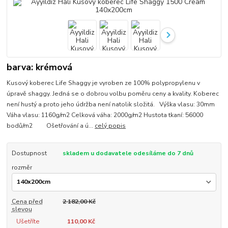
barva: krémová
Kusový koberec Life Shaggy je vyroben ze 100% polypropylenu v
úpravě shaggy. Jedná se o dobrou volbu poměru ceny a kvality. Koberec
není hustý a proto jeho údržba není natolik složitá. Výška vlasu: 30mm
Váha vlasu: 1160g/m2 Celková váha: 2000g/m2 Hustota tkaní: 56000
bodů/m2 Ošetřování a ú...
celý popis
Dostupnost
skladem u dodavatele odesíláme do 7 dnů
rozměr
Cena před
2 182,00 Kč
slevou
Ušetříte
110,00 Kč