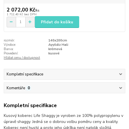
2 072,00 Kč
/
ks
1 712,40 Kč
bez DPH
Přidat do košíku
rozměr:
140x200cm
Výrobce:
Ayyildiz Hali
Barva:
krémová
Provedení:
kusové
Hlídat cenu / dostupnost
Kompletní specifikace
Komentáře
0
Kompletní specifikace
Kusový koberec Life Shaggy je vyroben ze 100% polypropylenu v
úpravě shaggy. Jedná se o dobrou volbu poměru ceny a kvality.
Koberec není hustý a proto jeho údržba není natolik složitá.