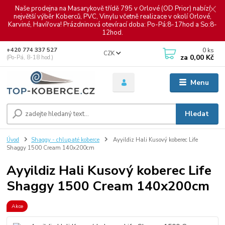
Naše prodejna na Masarykově třídě 795 v Orlové (OD Prior) nabízí
největší výběr Koberců, PVC, Vinylu včetně realizace v okolí Orlové,
Karviné, Havířova! Prázdninová otevírací doba: Po-Pá:8-17hod a So:8-
12hod.
0
ks
+420 774 337 527
CZK
za
0,00 Kč
(Po-Pá, 8-18 hod.)
Menu
Hledat
Úvod
Shaggy - chlupaté koberce
Ayyildiz Hali Kusový koberec Life
Shaggy 1500 Cream 140x200cm
Ayyildiz Hali Kusový koberec Life
Shaggy 1500 Cream 140x200cm
Akce