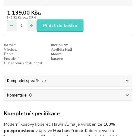
1 139,00 Kč
/
ks
941,32 Kč
bez DPH
Přidat do košíku
rozměr:
80x150cm
Výrobce:
Ayyildiz Hali
Barva:
Modrá
Provedení:
kusové
Hlídat cenu / dostupnost
Kompletní specifikace
Komentáře
0
Kompletní specifikace
Moderní kusový koberec Hawaii/Lima je vyroben ze
100%
polypropylenu
v úpravě
Heatset friese
. Koberec vyniká