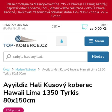
Naše prodejna na Masarykově třídě 795 v Orlové (OD Prior) nabízí
největší výběr Koberců, PVC, Vinylu včetně realizace v okolí Orlové,
Karviné, Havířova! Prázdninová otevírací doba: Po-Pá:8-17hod a So:8-
12hod.
0
ks
+420 774 337 527
CZK
za
0,00 Kč
(Po-Pá, 8-18 hod.)
Menu
Hledat
Úvod
Moderní koberce
Ayyildiz Hali Kusový koberec Hawaii Lima 1350
Tyrkis 80x150cm
Ayyildiz Hali Kusový koberec
Hawaii Lima 1350 Tyrkis
80x150cm
TOP produkt