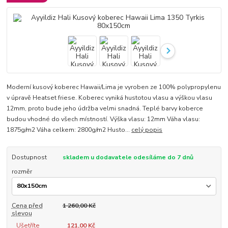
Moderní kusový koberec Hawaii/Lima je vyroben ze 100% polypropylenu
v úpravě Heatset friese. Koberec vyniká hustotou vlasu a výškou vlasu
12mm, proto bude jeho údržba velmi snadná. Teplé barvy koberce
budou vhodné do všech místností. Výška vlasu: 12mm Váha vlasu:
1875g/m2 Váha celkem: 2800g/m2 Husto...
celý popis
Dostupnost
skladem u dodavatele odesíláme do 7 dnů
rozměr
Cena před
1 260,00 Kč
slevou
Ušetříte
121,00 Kč