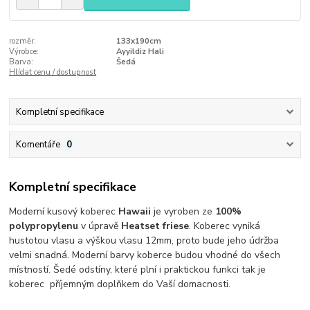
rozměr:
133x190cm
Výrobce:
Ayyildiz Hali
Barva:
Šedá
Hlídat cenu / dostupnost
Kompletní specifikace
Komentáře
0
Kompletní specifikace
Moderní kusový koberec
Hawaii
je vyroben ze
100%
polypropylenu
v úpravě
Heatset friese
. Koberec vyniká
hustotou vlasu a výškou vlasu 12mm, proto bude jeho údržba
velmi snadná. Moderní barvy koberce budou vhodné do všech
místností. Šedé odstíny, které plní i praktickou funkci tak je
koberec příjemným doplňkem do Vaší domacnosti.