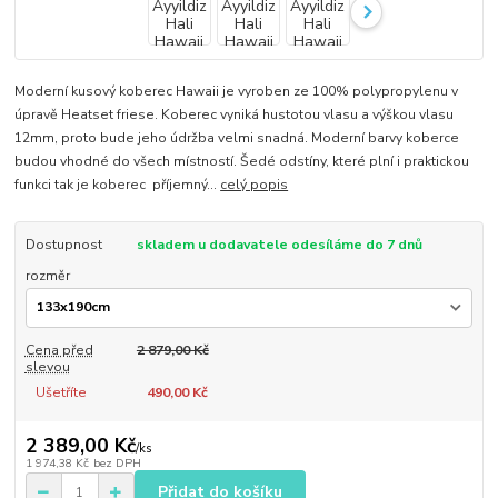
Moderní kusový koberec Hawaii je vyroben ze 100% polypropylenu v
úpravě Heatset friese. Koberec vyniká hustotou vlasu a výškou vlasu
12mm, proto bude jeho údržba velmi snadná. Moderní barvy koberce
budou vhodné do všech místností. Šedé odstíny, které plní i praktickou
funkci tak je koberec příjemný...
celý popis
Dostupnost
skladem u dodavatele odesíláme do 7 dnů
rozměr
Cena před
2 879,00 Kč
slevou
Ušetříte
490,00 Kč
2 389,00 Kč
/
ks
1 974,38 Kč
bez DPH
Přidat do košíku