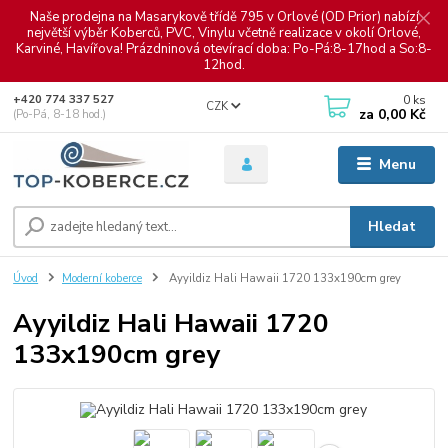
Naše prodejna na Masarykově třídě 795 v Orlové (OD Prior) nabízí
největší výběr Koberců, PVC, Vinylu včetně realizace v okolí Orlové,
Karviné, Havířova! Prázdninová otevírací doba: Po-Pá:8-17hod a So:8-
12hod.
0
ks
+420 774 337 527
CZK
za
0,00 Kč
(Po-Pá, 8-18 hod.)
Menu
Hledat
Úvod
Moderní koberce
Ayyildiz Hali Hawaii 1720 133x190cm grey
Ayyildiz Hali Hawaii 1720
133x190cm grey