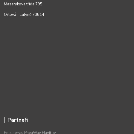
Masarykova třída 795
Orlová - Lutyně 73514
Partneři
Pneuservis PneuWay Havířov