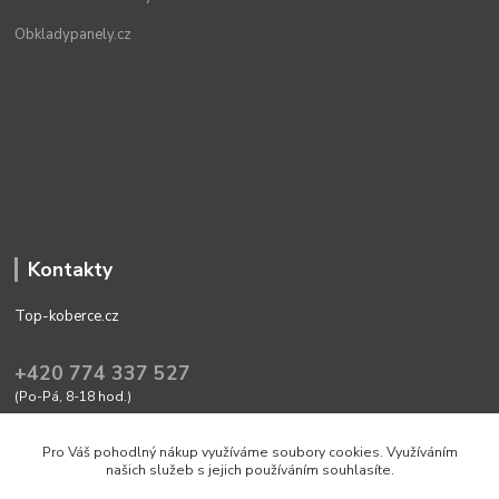
Obkladypanely.cz
Kontakty
Top-koberce.cz
+420 774 337 527
(Po-Pá, 8-18 hod.)
obchod@top-koberce.cz
Pro Váš pohodlný nákup využíváme soubory cookies. Využíváním
našich služeb s jejich používáním souhlasíte.