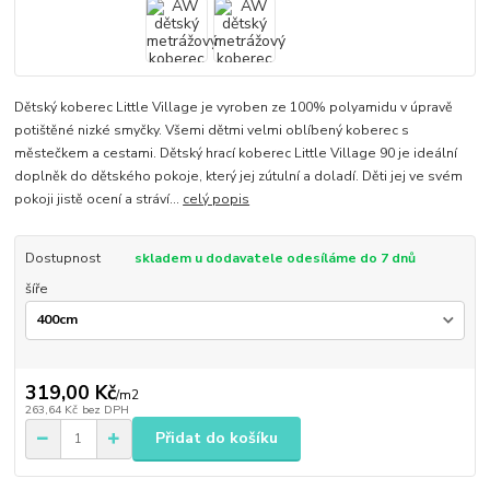
Dětský koberec Little Village je vyroben ze 100% polyamidu v úpravě
potištěné nizké smyčky. Všemi dětmi velmi oblíbený koberec s
městečkem a cestami. Dětský hrací koberec Little Village 90 je ideální
doplněk do dětského pokoje, který jej zútulní a doladí. Děti jej ve svém
pokoji jistě ocení a stráví...
celý popis
Dostupnost
skladem u dodavatele odesíláme do 7 dnů
šíře
319,00 Kč
/
m2
263,64 Kč
bez DPH
Přidat do košíku