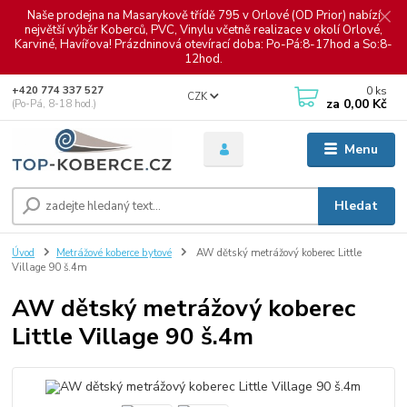
Naše prodejna na Masarykově třídě 795 v Orlové (OD Prior) nabízí
největší výběr Koberců, PVC, Vinylu včetně realizace v okolí Orlové,
Karviné, Havířova! Prázdninová otevírací doba: Po-Pá:8-17hod a So:8-
12hod.
0
ks
+420 774 337 527
CZK
za
0,00 Kč
(Po-Pá, 8-18 hod.)
Menu
Hledat
Úvod
Metrážové koberce bytové
AW dětský metrážový koberec Little
Village 90 š.4m
AW dětský metrážový koberec
Little Village 90 š.4m