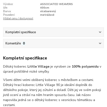
Výrobce:
ASSOCIATED WEAVERS
šíře:
400cm
Barva:
vícebarevný
Provedení:
metrážové
Hlídat cenu / dostupnost
Kompletní specifikace
Komentáře
0
Kompletní specifikace
Dětský koberec
Little Village
je vyroben ze
100% polyamidu
v
úpravě potištěné nizké smyčky.
Všemi dětmi velmi oblíbený koberec s městečkem a cestami.
Dětský hrací koberec Little Village 90 je ideální doplněk do
dětského pokoje, který jej zútulní a doladí. Děti jej ve svém pokoji
jistě ocení a stráví na něm hraním spoustu času. Jak název
napovída jedná se o dětský koberec s vesnickou tématikou a
cestami.