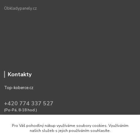
Obkladypanely.cz
Kontakty
Top-koberce.cz
+420 774 337 527
(Po-Pá, 8-18 hod.)
obchod@top-koberce.cz
Pro Váš pohodlný nákup využíváme soubory cookies. Využíváním
našich služeb s jejich používáním souhlasíte.