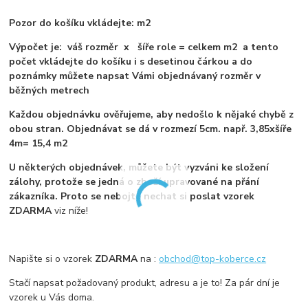
Pozor do košíku vkládejte: m2
Výpočet je: váš rozměr x šíře role = celkem m2 a tento
počet vkládejte do košíku i s desetinou čárkou a do
poznámky můžete napsat Vámi objednávaný rozměr v
běžných metrech
Každou objednávku ověřujeme, aby nedošlo k nějaké chybě z
obou stran. Objednávat se dá v rozmezí 5cm. např. 3,85xšíře
4m= 15,4 m2
U některých objednávek, můžete být vyzváni ke složení
zálohy, protože se jedná o zboží upravované na přání
zákazníka. Proto se nebojte nechat si poslat vzorek
ZDARMA
viz níže!
Napište si o vzorek
ZDARMA
na :
obchod@top-koberce.cz
Stačí napsat požadovaný produkt, adresu a je to! Za pár dní je
vzorek u Vás doma.