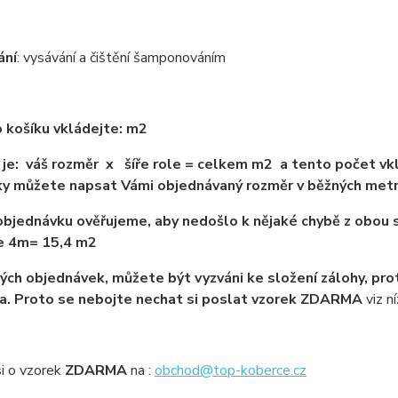
ání
: vysávání a čištění šamponováním
 košíku vkládejte: m2
je: váš rozměr x šíře role = celkem m2 a tento počet vkl
y můžete napsat Vámi objednávaný rozměr v běžných met
bjednávku ověřujeme, aby nedošlo k nějaké chybě z obou s
ře 4m= 15,4 m2
ých objednávek, můžete být vyzváni ke složení zálohy, pro
a. Proto se nebojte nechat si poslat vzorek ZDARMA
viz ní
i o vzorek
ZDARMA
na :
obchod@top-koberce.cz