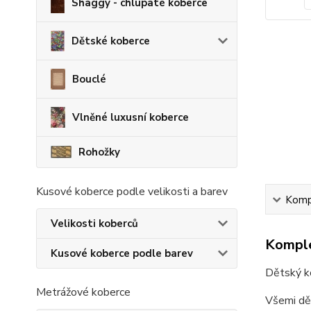
Shaggy - chlupaté koberce
Dětské koberce
Bouclé
Vlněné luxusní koberce
Rohožky
Kusové koberce podle velikosti a barev
Kompl
Velikosti koberců
Komple
Kusové koberce podle barev
Dětský 
Metrážové koberce
Všemi dět