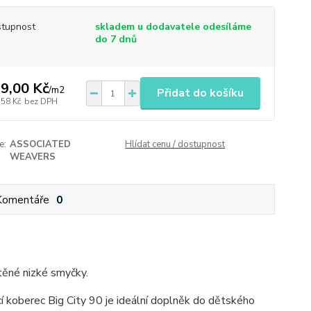
tupnost
skladem u dodavatele odesíláme
do 7 dnů
9,00 Kč
/
m2
Přidat do košíku
,58 Kč
bez DPH
e:
ASSOCIATED
Hlídat cenu / dostupnost
WEAVERS
Komentáře
0
těné nizké smyčky.
 koberec Big City 90 je ideální doplněk do dětského