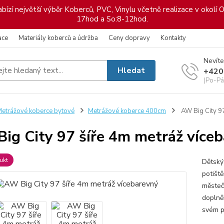
ízí největší výběr Koberců, PVC, Vinylu včetně realizace v okolí O
17hod a So:8-12hod.
ace
Materiály koberců a údržba
Ceny dopravy
Kontakty
Nevíte
Hledat
+420
(Po-Pá
etrážové koberce bytové
Metrážové koberce 400cm
AW Big City 97
ig City 97 šíře 4m metráž více
ukt
Dětský
potišt
městeč
doplněk
svém po