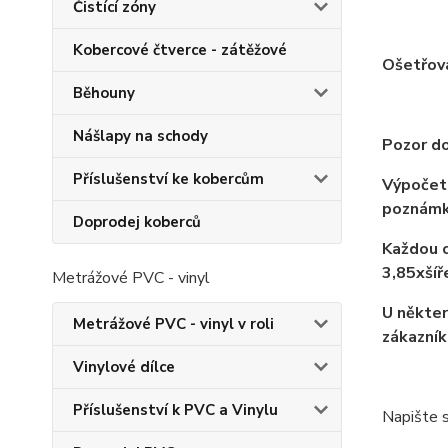
Čistící zóny
Kobercové čtverce - zátěžové
Ošetřov
Běhouny
Nášlapy na schody
Pozor do
Příslušenství ke kobercům
Výpočet 
poznámk
Doprodej koberců
Každou o
3,85xší
Metrážové PVC - vinyl
U někter
Metrážové PVC - vinyl v roli
zákazník
Vinylové dílce
Příslušenství k PVC a Vinylu
Napište s