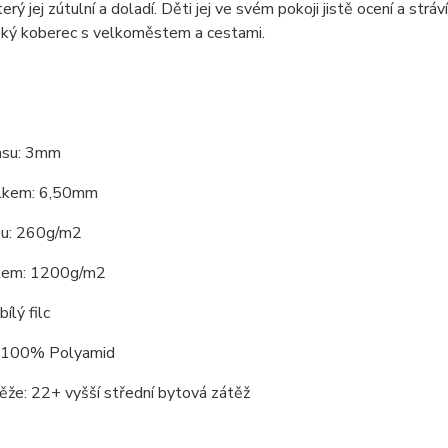
terý jej zútulní a doladí. Děti jej ve svém pokoji jistě ocení a st
ský koberec s velkoměstem a cestami.
asu: 3mm
lkem: 6,50mm
su: 260g/m2
kem: 1200g/m2
ílý filc
: 100% Polyamid
ěže: 22+ vyšší střední bytová zátěž