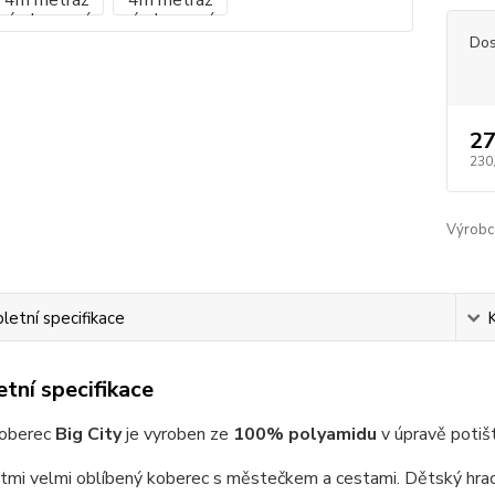
Dos
27
230
Výrobc
etní specifikace
tní specifikace
koberec
Big City
je vyroben ze
100% polyamidu
v úpravě potiš
mi velmi oblíbený koberec s městečkem a cestami. Dětský hrací