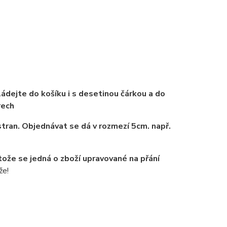
ádejte do košíku i s desetinou čárkou a do
rech
tran. Objednávat se dá v rozmezí 5cm. např.
tože se jedná o zboží upravované na přání
že!