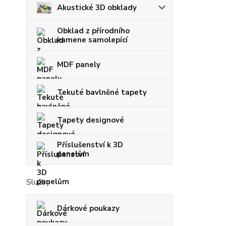
Akustické 3D obklady
Obklad z přírodního
kamene samolepící
MDF panely
Tekuté bavlněné tapety
Tapety designové
Příslušenství k 3D
panelům
Služby
Dárkové poukazy