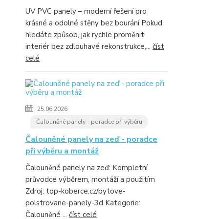
UV PVC panely – moderní řešení pro
krásné a odolné stěny bez bourání Pokud
hledáte způsob, jak rychle proměnit
interiér bez zdlouhavé rekonstrukce,...
číst
celé
25.06.2026
Čalouněné panely - poradce při výběru
Čalouněné panely na zeď - poradce
při výběru a montáž
Čalouněné panely na zeď: Kompletní
průvodce výběrem, montáží a použitím
Zdroj: top-koberce.cz/bytove-
polstrovane-panely-3d Kategorie:
Čalouněné ...
číst celé