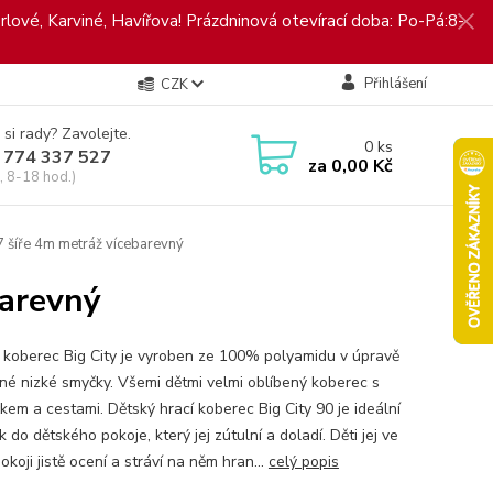
rlové, Karviné, Havířova! Prázdninová otevírací doba: Po-Pá:8-
Přihlášení
CZK
 si rady? Zavolejte.
0
ks
 774 337 527
za
0,00 Kč
, 8-18 hod.)
 šíře 4m metráž vícebarevný
barevný
 koberec Big City je vyroben ze 100% polyamidu v úpravě
ěné nizké smyčky. Všemi dětmi velmi oblíbený koberec s
kem a cestami. Dětský hrací koberec Big City 90 je ideální
 do dětského pokoje, který jej zútulní a doladí. Děti jej ve
koji jistě ocení a stráví na něm hran...
celý popis