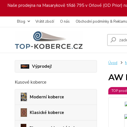
Naše prodejna na Masarykově třídě 795 v Orlové (OD Prior) nab
Blog
Vrátit zboží
O nás
Obchodní podmínky & Reklam
Úvod
M
Výprodej!
AW B
Kusové koberce
TOP prod
Moderní koberce
Klasické koberce