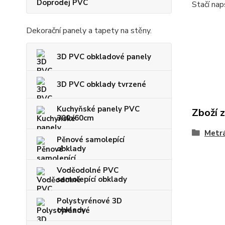
Doprodej PVC
Stačí nap
Dekorační panely a tapety na stěny.
3D PVC obkladové panely
3D PVC obklady tvrzené
Kuchyňské panely PVC
Zboží 
300x60cm
Metr
Pěnové samolepící
obklady
Voděodolné PVC
samolepící obklady
Polystyrénové 3D
obklady