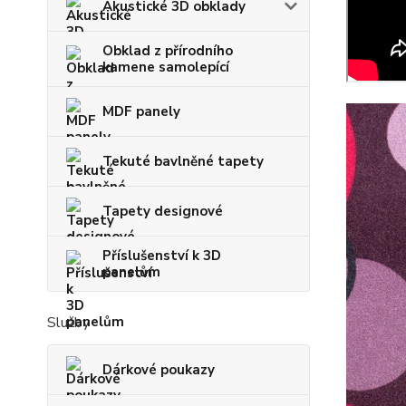
Akustické 3D obklady
Obklad z přírodního
kamene samolepící
MDF panely
Tekuté bavlněné tapety
Tapety designové
Příslušenství k 3D
panelům
Služby
Dárkové poukazy