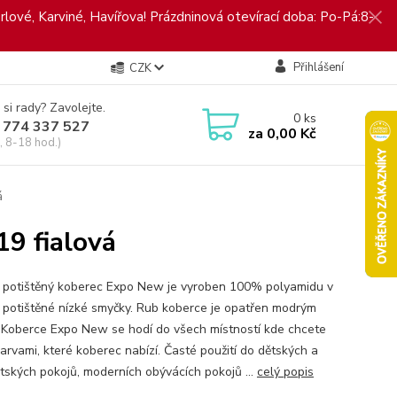
rlové, Karviné, Havířova! Prázdninová otevírací doba: Po-Pá:8-
Přihlášení
CZK
 si rady? Zavolejte.
0
ks
 774 337 527
za
0,00 Kč
, 8-18 hod.)
á
 fialová
 potištěný koberec Expo New je vyroben 100% polyamidu v
 potištěné nízké smyčky. Rub koberce je opatřen modrým
. Koberce Expo New se hodí do všech místností kde chcete
barvami, které koberec nabízí. Časté použití do dětských a
tských pokojů, moderních obývácích pokojů ...
celý popis