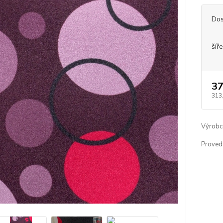
Dos
šíře
37
313
Výrobc
Proved