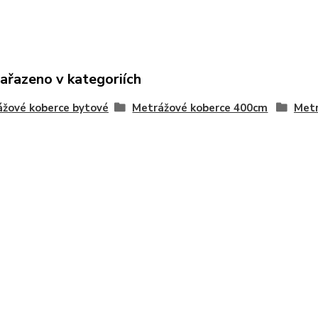
zařazeno v kategoriích
žové koberce bytové
Metrážové koberce 400cm
Metr