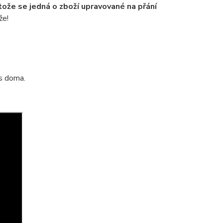
tože se jedná o zboží upravované na přání
že!
ás doma.