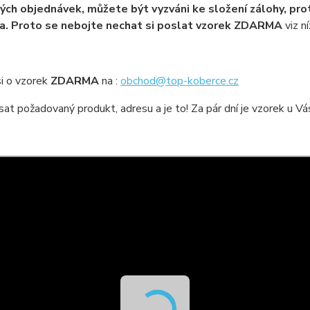
ých objednávek, můžete být vyzváni ke složení zálohy, pro
a. Proto se nebojte nechat si poslat vzorek ZDARMA
viz ní
i o vzorek
ZDARMA
na :
obchod@top-koberce.cz
sat požadovaný produkt, adresu a je to! Za pár dní je vzorek u V