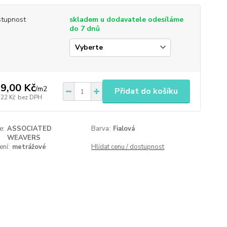
tupnost
skladem u dodavatele odesíláme
do 7 dnů
9,00 Kč
/
m2
Přidat do košíku
,22 Kč
bez DPH
e:
ASSOCIATED
Barva:
Fialová
WEAVERS
ení:
metrážové
Hlídat cenu / dostupnost