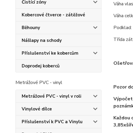
Čistící zóny
Váha vla
Kobercové čtverce - zátěžové
Váha cel
Podklad: 
Běhouny
Třída zát
Nášlapy na schody
Příslušenství ke kobercům
Ošetřov
Doprodej koberců
Metrážové PVC - vinyl
Pozor do
Metrážové PVC - vinyl v roli
Výpočet 
poznámk
Vinylové dílce
Každou o
Příslušenství k PVC a Vinylu
3,85xší