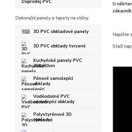
Doprodej PVC
U někter
zákazník
Dekorační panely a tapety na stěny.
3D PVC obkladové panely
Napište s
3D PVC obklady tvrzené
Stačí nap
Kuchyňské panely PVC
300x60cm
Pěnové samolepící
obklady
Voděodolné PVC
samolepící obklady
Polystyrénové 3D
obklady