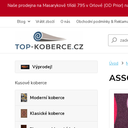
Naše prodejna na Masarykově třídě 795 v Orlové (OD Prior) nab
Blog
Vrátit zboží
O nás
Obchodní podmínky & Reklam
Úvod
M
Výprodej!
ASS
Kusové koberce
Moderní koberce
Klasické koberce