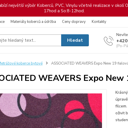
ízí největší výběr Koberců, PVC, Vinylu včetně realizace v okolí O
17hod a So:8-12hod.
ace
Materiály koberců a údržba
Ceny dopravy
Kontakty
Nevíte
Hledat
+420
(Po-Pá
etrážové koberce bytové
ASSOCIATED WEAVERS Expo New 19 fialov
OCIATED WEAVERS Expo New 19
Krásný
úpravě
filcem
oživit 
studen