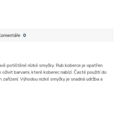
Komentáře
0
avě potištěné nízké smyčky. Rub koberce je opatřen
živit barvami, které koberec nabízí. Časté použití do
h zařízení. Výhodou nizké smyčky je snadná udržba a