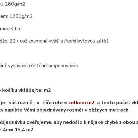
su: 280g/m2
kem: 1250g/m2
modrý filc
ěže: 22+ což znamená vyšší střední bytovou zátěž
ání
: vysávání a čištění šamponováním
 košíku vkládejte: m2
je: váš rozměr x šíře role =
celkem m2
a tento počet vkl
y napište Vámi objednávaný rozměr v běžných metrech.
bjednávku ověřujeme, aby nedošlo k nějaké chybě z obou s
ře 4m= 15,4 m2