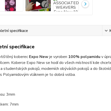
etní specifikace
tní specifikace
otištěný koberec
Expo New
je vyroben
100% polyamidu
v úpr
lcem. Koberce Expo New se hodí do všech místností kde chcete o
a studentských pokojů, moderních obývácích pokojů a do školníc
 s Polyamidovým vláknem je to dobrá volba.
asu: 3mm
elkem: 7mm