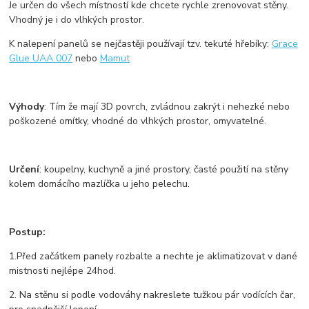
Je určen do všech místností kde chcete rychle zrenovovat stěny.
Vhodný je i do vlhkých prostor.
K nalepení panelů se nejčastěji používají tzv. tekuté hřebíky:
Grace
Glue UAA 007
nebo
Mamut
Výhody
: Tím že mají 3D povrch, zvládnou zakrýt i nehezké nebo
poškozené omítky, vhodné do vlhkých prostor, omyvatelné.
Určení
: koupelny, kuchyně a jiné prostory, časté použití na stěny
kolem domácího mazlíčka u jeho pelechu.
Postup:
1.Před začátkem panely rozbalte a nechte je aklimatizovat v dané
mistnosti nejlépe 24hod.
2. Na stěnu si podle vodováhy nakreslete tužkou pár vodících čar,