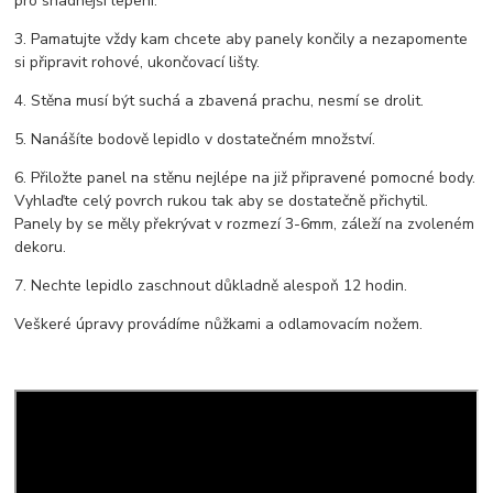
pro snadnější lepení.
3. Pamatujte vždy kam chcete aby panely končily a nezapomente
si připravit rohové, ukončovací lišty.
4. Stěna musí být suchá a zbavená prachu, nesmí se drolit.
5. Nanášíte bodově lepidlo v dostatečném množství.
6. Přiložte panel na stěnu nejlépe na již připravené pomocné body.
Vyhlaďte celý povrch rukou tak aby se dostatečně přichytil.
Panely by se měly překrývat v rozmezí 3-6mm, záleží na zvoleném
dekoru.
7. Nechte lepidlo zaschnout důkladně alespoň 12 hodin.
Veškeré úpravy provádíme nůžkami a odlamovacím nožem.