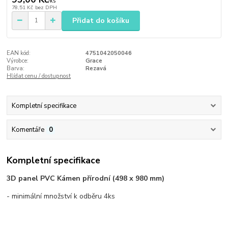
/
ks
78,51 Kč
bez DPH
Přidat do košíku
EAN kód:
4751042050046
Výrobce:
Grace
Barva:
Rezavá
Hlídat cenu / dostupnost
Kompletní specifikace
Komentáře
0
Kompletní specifikace
3D panel PVC Kámen přírodní (498 х 980 mm)
- minimální množství k odběru 4ks