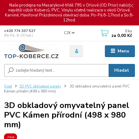
Naše prodejna na Masarykově třídě 795 v Orlové (OD Prior) nabízí
největší výběr Koberců, PVC, Vinylu včetně realizace v okolí Orlové,
Karviné, Havířova! Prázdninová otevírací doba: Po-Pá:8-17hod a So:8-
12hod.
0
ks
+420 774 337 527
CZK
za
0,00 Kč
(Po-Pá, 8-18 hod.)
Menu
Hledat
Úvod
3D PVC obkladové panely
3D obkladový omyvatelný panel PVC
Kámen přírodní (498 х 980 mm)
3D obkladový omyvatelný panel
PVC Kámen přírodní (498 х 980
mm)
Akce