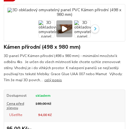
Kámen přírodní (498 х 980 mm)
3D panel PVC Kámen přírodní (498 х 980 mm) - minimální množství k
odběru 4ks Je určen do všech místností kde chcete rychle zrenovovat
stěny. Vhodný je i do vlhkých prostor. K nalepení panelů se nejčastěji
používají tzv. tekuté hřebíky: Grace Glue UAA 007 nebo Mamut Výhody:
Tím že mají 3D povrch,...
celý popis
Dostupnost
skladem
Cena před
189,00 Kč
slevou
Ušetříte
94,00 Kč
95,00 Kč