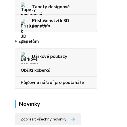
Tapety designové
Příslušenství k 3D
panelům
Služby
Dárkové poukazy
Obšití koberců
Půjčovna nářadí pro podlaháře
Novinky
Zobrazit všechny novinky