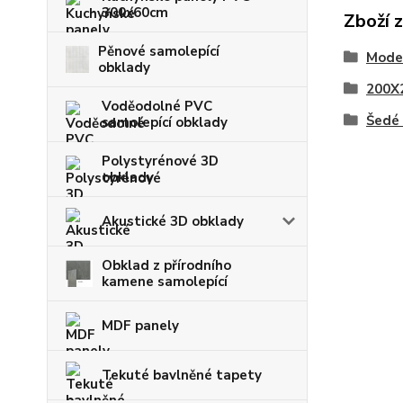
300x60cm
Zboží 
Pěnové samolepící
Moder
obklady
200X
Voděodolné PVC
Šedé 
samolepící obklady
Polystyrénové 3D
obklady
Akustické 3D obklady
Obklad z přírodního
kamene samolepící
MDF panely
Tekuté bavlněné tapety