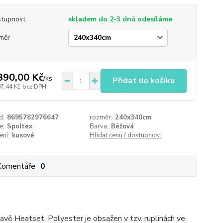
tupnost
skladem do 2-3 dnů odesíláme
měr
390,00 Kč
/
ks
Přidat do košíku
07,44 Kč
bez DPH
d:
8695782976647
rozměr:
240x340cm
e:
Spoltex
Barva:
Béžová
ení:
kusové
Hlídat cenu / dostupnost
Komentáře
0
avě Heatset. Polyester je obsažen v tzv. ruplinách ve