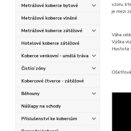
vzoru, kt
Metrážové koberce bytové
je mezi z
Metrážové koberce vlněné
Metrážové koberce zátěžové
Váha cel
Výška vl
Hotelové koberce zátěžové
Hustota 
Koberce venkovní - umělá tráva
Čistící zóny
Ošetřován
Kobercové čtverce - zátěžové
Běhouny
Nášlapy na schody
Příslušenství ke kobercům