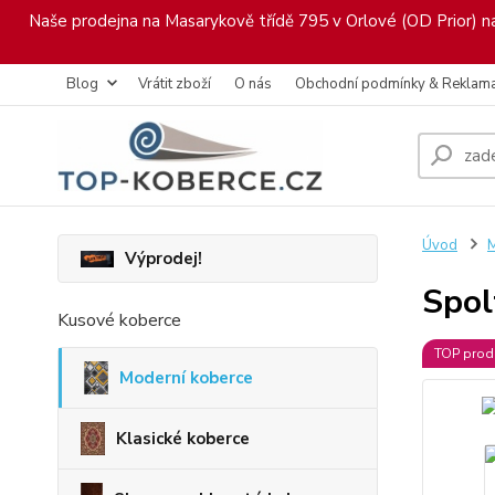
Naše prodejna na Masarykově třídě 795 v Orlové (OD Prior) nab
Blog
Vrátit zboží
O nás
Obchodní podmínky & Reklam
Úvod
M
Výprodej!
Spol
Kusové koberce
TOP prod
Moderní koberce
Klasické koberce