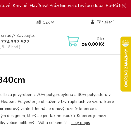
rlové, Karviné, Havířova! Prázdninová otevírací doba: Po-Pá:8-
Přihlášení
CZK
 si rady? Zavolejte.
0
ks
 774 337 527
za
0,00 Kč
, 8-18 hod.)
x340cm
c Ibiza je vyroben z 70% polypropylenu a 30% polyesteru v
Heatset. Polyester je obsažen v tzv. ruplinách ve vzoru, které
í mramorový vzhled. Jedná se o nový rozměr koberce s
lým designem, který se jen tak neokouká. Koberec je mezi
íky velice oblíbený. Váha celkem: 2....
celý popis