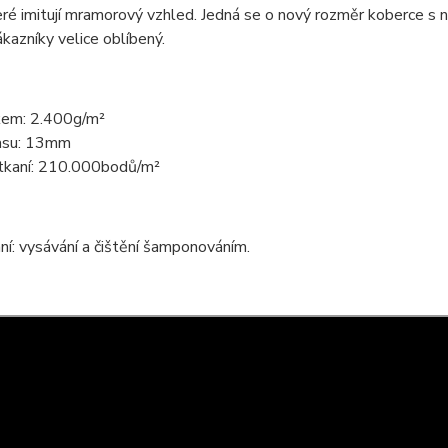
eré imitují mramorový vzhled. Jedná se o nový rozměr koberce s
ákazníky velice oblíbený.
kem: 2.400g/m²
asu: 13mm
tkaní: 210.000bodů/m²
í: vysávání a čištění šamponováním.