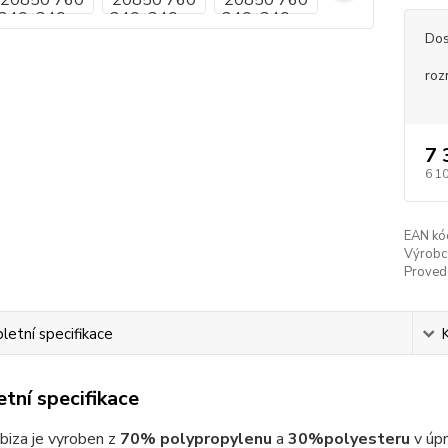
Dos
roz
7 
6 1
EAN kó
Výrobc
Proved
etní specifikace
tní specifikace
biza je vyroben z
70% polypropylenu
a
30%
polyesteru
v úpr