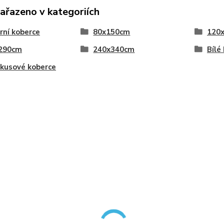
zařazeno v kategoriích
ní koberce
80x150cm
120
290cm
240x340cm
Bílé
kusové koberce