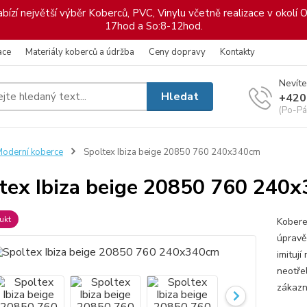
ízí největší výběr Koberců, PVC, Vinylu včetně realizace v okolí O
17hod a So:8-12hod.
ace
Materiály koberců a údržba
Ceny dopravy
Kontakty
Nevíte
Hledat
+420
(Po-Pá
oderní koberce
Spoltex Ibiza beige 20850 760 240x340cm
tex Ibiza beige 20850 760 240
ukt
Kobere
úpravě 
imituj
neotře
zákazn